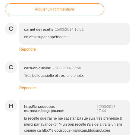
Ajouter un commentaire
C
carnet de recette
15/03/2014 16:01
oh c'est super appétissant !
Répondre
C
caro-en-cuisine
12/03/2014 17:56
Très belle assiette et très jolie photo.
Répondre
H
http://le-couscous-
12/03/2014
marocain.blogspot.com
17:44
la recette que j'ai ne me satisfait pas ,je suis très preneuse !!
merci par avance<br /> un bon recette j'ais déjà traité un site
comme ca http://le-couscous-marocain.blogspot.com