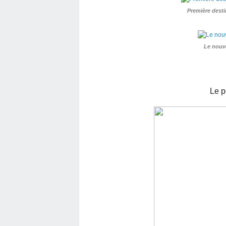
Première destin
Le nouv
Le p