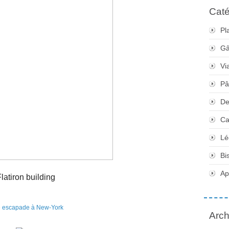
Caté
Pl
Gâ
Vi
Pâ
De
Ca
Lé
Bi
Apé
latiron building
Arch