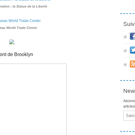
ation : la Statue de la Liberté
Suiv
eau World Trade Center
ont de Brooklyn
News
Abonne
article
Email