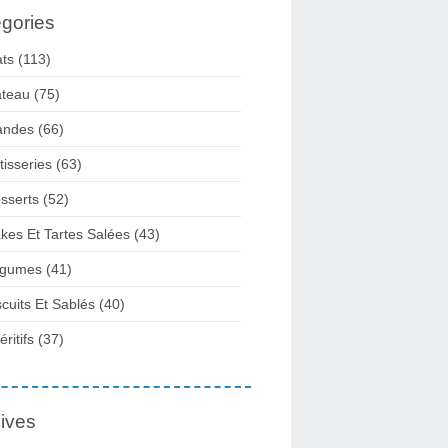
gories
ats
(113)
teau
(75)
andes
(66)
tisseries
(63)
sserts
(52)
kes Et Tartes Salées
(43)
gumes
(41)
scuits Et Sablés
(40)
ritifs
(37)
ives