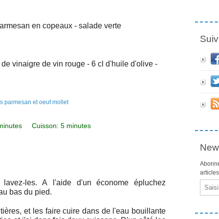
armesan en copeaux
- salade verte
Suiv
fé de vinaigre de vin rouge
- 6 cl d'huile d'olive
-
 minutes Cuisson: 5 minutes
News
Abonne
article
lavez-les. A l'aide d'un économe épluchez
Email
'au bas du pied.
ères, et les faire cuire dans de l'eau bouillante