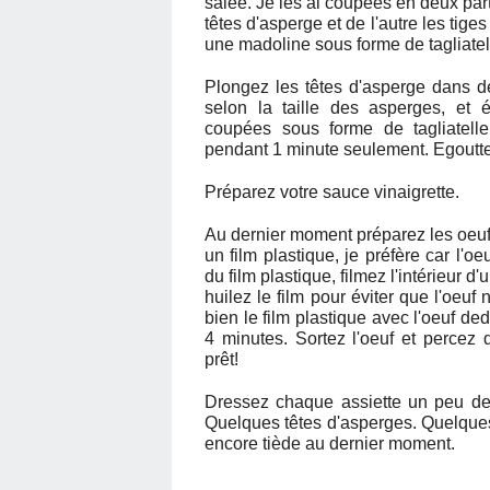
salée. Je les ai coupées en deux part
têtes d'asperge et de l'autre les tig
une madoline sous forme de tagliatel
Plongez les têtes d'asperge dans d
selon la taille des asperges, et 
coupées sous forme de tagliatelle
pendant 1 minute seulement. Egoutte
Préparez votre sauce vinaigrette.
Au dernier moment préparez les oeufs
un film plastique, je préfère car l'oe
du film plastique, filmez l'intérieur d
huilez le film pour éviter que l'oeuf
bien le film plastique avec l'oeuf d
4 minutes. Sortez l'oeuf et percez d
prêt!
Dressez chaque assiette un peu de s
Quelques têtes d'asperges. Quelques
encore tiède au dernier moment.