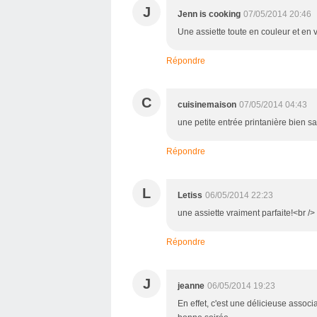
J
Jenn is cooking
07/05/2014 20:46
Une assiette toute en couleur et en v
Répondre
C
cuisinemaison
07/05/2014 04:43
une petite entrée printanière bien 
Répondre
L
Letiss
06/05/2014 22:23
une assiette vraiment parfaite!<br />
Répondre
J
jeanne
06/05/2014 19:23
En effet, c'est une délicieuse associat