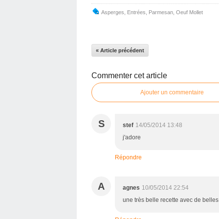
Asperges
,
Entrées
,
Parmesan
,
Oeuf Mollet
« Article précédent
Commenter cet article
Ajouter un commentaire
S
stef
14/05/2014 13:48
j'adore
Répondre
A
agnes
10/05/2014 22:54
une très belle recette avec de belles 