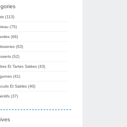
gories
ats
(113)
teau
(75)
andes
(66)
tisseries
(63)
sserts
(52)
kes Et Tartes Salées
(43)
gumes
(41)
scuits Et Sablés
(40)
ritifs
(37)
ives