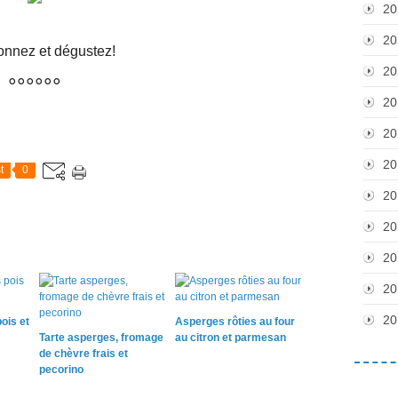
20
20
onnez et dégustez!
20
°°°°°°
20
20
20
t
0
20
20
20
20
20
ois et
Asperges rôties au four
Tarte asperges, fromage
au citron et parmesan
de chèvre frais et
pecorino