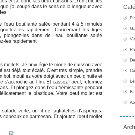
ies et j'ai donc fais deux cuissons. D'
un côté les
Caté
es que j'ai coupé dans le sens de la longueur avec
les.
Pl
e l'eau bouillante salée pendant 4 à 5 minutes
Gâ
égouttez-les rapidement. Concernant les tiges
, plongez-les dans de l'eau bouillante salée
Vi
z-les rapidement.
Pâ
De
 mollets. Je privilégie le mode de cuisson avec
uf est déjà tout écalé. C'est très simple, prendre
Ca
'un bol, mouillez votre doigt avec un peu d'huile et
Lé
 ne s'accroche au film. Et cassez l'oeuf, refermez
edans. Et plongez dans l'eau frémissante pendant
Bi
élicatement le plastique. Votre oeuf mollet est
Apé
alade verte, un lit de tagliatelles d'asperges.
 copeaux de parmesan. Et ajoutez l'oeuf mollet
Arch