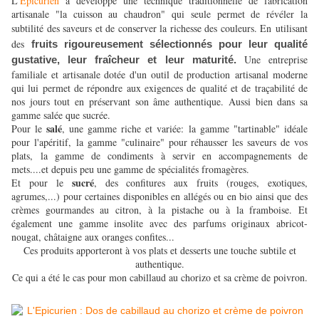
L'
Epicurien
a développé une technique traditionnelle de fabrication
artisanale "la cuisson au chaudron" qui seule permet de révéler la
subtilité des saveurs et de conserver la richesse des couleurs. En
utilisant
des
fruits rigoureusement sélectionnés pour leur qualité
Une entreprise
gustative, leur fraîcheur et leur maturité.
familiale et artisanale dotée d'un outil de production artisanal moderne
qui lui permet de répondre aux exigences de qualité et de traçabilité de
nos jours tout en préservant son âme authentique. Aussi bien dans sa
gamme salée que sucrée.
salé
Pour le
, une gamme riche et variée:
la gamme "tartinable" idéale
pour l'apéritif,
la gamme "culinaire" pour réhausser les saveurs de vos
plats, la gamme de condiments à servir en accompagnements de
mets....et depuis peu une gamme de spécialités fromagères.
sucré
Et pour le
, des confitures aux fruits (rouges, exotiques,
agrumes,...) pour certaines disponibles en allégés ou en bio ainsi que des
crèmes gourmandes au citron, à la pistache ou à la framboise. Et
également une gamme insolite avec des parfums originaux abricot-
nougat, châtaigne aux oranges confites...
Ces produits apporteront à vos plats et desserts une touche subtile et
authentique.
Ce qui a été le cas pour mon cabillaud au chorizo et sa crème de poivron.