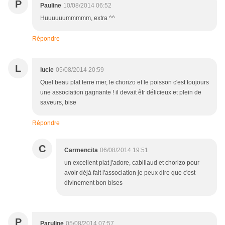
P
Pauline
10/08/2014 06:52
Huuuuuummmmm, extra ^^
Répondre
L
lucie
05/08/2014 20:59
Quel beau plat terre mer, le chorizo et le poisson c'est toujours
une association gagnante ! il devait êtr délicieux et plein de
saveurs, bise
Répondre
C
Carmencita
06/08/2014 19:51
un excellent plat j'adore, cabillaud et chorizo pour
avoir déjà fait l'association je peux dire que c'est
divinement bon bises
P
Paruline
05/08/2014 07:57