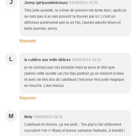
J
Jenny (girlyanddelicious)
04/08/2014 10:35
Très jolie assiette, la crème de poivron me tente bien, après je
ne sais pas si je vais pouvoir la trouver par ici :( c'est un
délicieux partenariat que tu as l'as, j'aurais adorée bises et
belle journée, jenny
Répondre
L
la cuillère aux mille délices
04/08/2014 10:15
je ne connais pas ces produits mais je peux te dire que
j'adore cette recette car j'en fais parfois! ça se marient si bien
et avec de tels dos de cabillaud c'est pour moi juste magique
en bouche :) des bisous
Répondre
M
Mely
04/08/2014 08:31
Cabillaud et chorizo, ça me plaît... Ton plat a l'air drôlement
succulent !<br /> Bises et bonne semaine Nathalie, à bientôt !