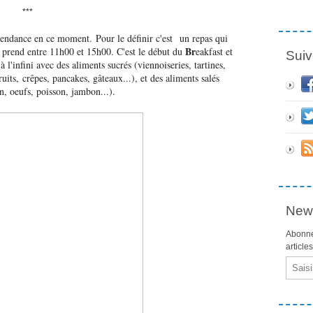
***
tendance en ce moment. Pour le définir c'est un repas qui
Br
se prend entre 11h00 et 15h00. C'est le début du
eakfast et
Suiv
 l'infini avec des aliments sucrés (viennoiseries, tartines,
fruits, crêpes, pancakes, gâteaux...), et des aliments salés
, oeufs, poisson, jambon...).
News
Abonne
article
Email