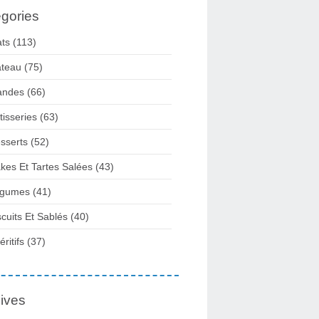
gories
ats
(113)
teau
(75)
andes
(66)
tisseries
(63)
sserts
(52)
kes Et Tartes Salées
(43)
gumes
(41)
scuits Et Sablés
(40)
ritifs
(37)
ives