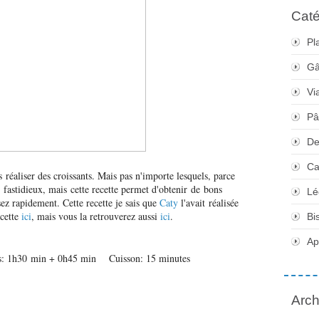
Caté
Pl
Gâ
Vi
Pâ
De
Ca
s réaliser des croissants. Mais pas n'importe lesquels, parce
et fastidieux, mais cette recette permet d'obtenir de bons
Lé
ez rapidement. Cette recette je sais que
Caty
l'avait réalisée
cette
ici
, mais vous la retrouverez aussi
ici
.
Bi
Apé
: 1h30 min + 0h45 min Cuisson: 15 minutes
Arch