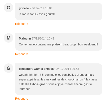
G
gridelle
27/12/2014 18:01
je l'adre sans y avoir gouté!!!
Répondre
M
Maiwenn
27/12/2014 16:41
Contenant et contenu me plaisent beaucoup ! bon week-end !
Répondre
G
gingembre &amp; chocolat
24/12/2014 09:53
wouahhhhhhhh !!!!!! comme elles sont belles et super mais
super appétissantes tes verrines de choco/marron :) la classe
nathalie !!<br /> gros bisous et joyeux noël encore :)<br />
laurence
Répondre