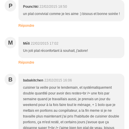
P
Pounchki
22/02/2015 18:50
un plat convivial comme je les aime :) bisous et bonne soirée !
Répondre
M
Méli
22/02/2015 17:02
Un joli plat réconfortant à souhait, j'adore!
Répondre
B
babakitchen
22/02/2015 16:06
cuisiner la veille pour le lendemain, et systématiquement
double quantité pour avoir des restes<br /> une fois par
semaine quand je travaillais aussi, je prenais un jour du
weekend pour à la fois faire tout le ménage, + 1 bolo que je
mettais en portions au congélateur, a la fin meme si je ne
travaille plus maintenant j'ai pris l'habitude de cuisiner double
portions, ça m'est resté, et certains jours j'avoue que ça
dépanne super !!<br /> j'aime bien ton plat de veau, bisous