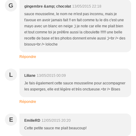
G
gingembre &amp; chocolat
13/05/2015 22:18
sauce mousseline, le nom ne m'est pas inconnu, mais je
t'avoue en avoir jamais fait !! en fait comme tu le dis c'est une
mayo avec un blanc en neige ;) je note car elle me plait bien
et tout comme toi je préfére aussi la ciboulette !!!!!! une belle
recette de base et tes photos donnent envie aussi ;)<br /> des
bisous<br /> loloche
Répondre
L
Liliane
13/05/2015 00:09
Je fais également cette sauce mousseline pour accompagner
les asperges, elle est légère et très onctueuse.<br /> Bises
Répondre
E
EmilieRD
12/05/2015 20:20
Cette petite sauce me plait beaucoup!