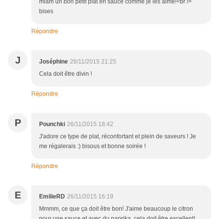
miam un bon petit plat en sauce comme je les aime!<br />
bises
Répondre
J
Joséphine
26/11/2015 21:25
Cela doit être divin !
Répondre
P
Pounchki
26/11/2015 18:42
J'adore ce type de plat, réconfortant et plein de saveurs ! Je
me régalerais :) bisous et bonne soirée !
Répondre
E
EmilieRD
26/11/2015 16:19
Mmmm, ce que ça doit être bon! J'aime beaucoup le citron
pour une sauce et avec du paprika, cela doit être excellent!