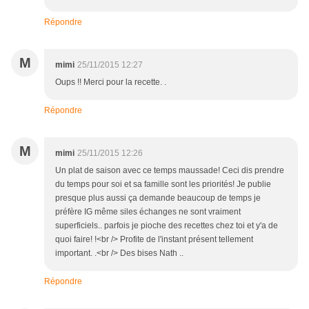
Répondre
M
mimi
25/11/2015 12:27
Oups !! Merci pour la recette. .
Répondre
M
mimi
25/11/2015 12:26
Un plat de saison avec ce temps maussade! Ceci dis prendre
du temps pour soi et sa famille sont les priorités! Je publie
presque plus aussi ça demande beaucoup de temps je
préfère IG même siles échanges ne sont vraiment
superficiels.. parfois je pioche des recettes chez toi et y'a de
quoi faire! !<br /> Profite de l'instant présent tellement
important. .<br /> Des bises Nath ..
Répondre