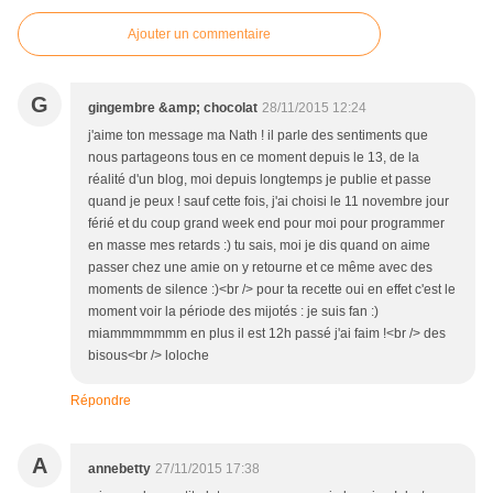
Ajouter un commentaire
G
gingembre &amp; chocolat
28/11/2015 12:24
j'aime ton message ma Nath ! il parle des sentiments que
nous partageons tous en ce moment depuis le 13, de la
réalité d'un blog, moi depuis longtemps je publie et passe
quand je peux ! sauf cette fois, j'ai choisi le 11 novembre jour
férié et du coup grand week end pour moi pour programmer
en masse mes retards :) tu sais, moi je dis quand on aime
passer chez une amie on y retourne et ce même avec des
moments de silence :)<br /> pour ta recette oui en effet c'est le
moment voir la période des mijotés : je suis fan :)
miammmmmmm en plus il est 12h passé j'ai faim !<br /> des
bisous<br /> loloche
Répondre
A
annebetty
27/11/2015 17:38