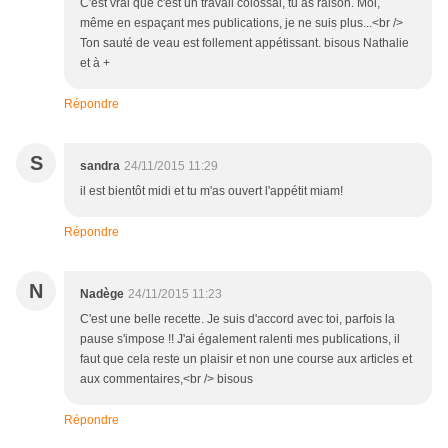
C'est vrai que c'est un travail colossal, tu as raison. Moi,
même en espaçant mes publications, je ne suis plus...<br />
Ton sauté de veau est follement appétissant. bisous Nathalie
et à +
Répondre
S
sandra
24/11/2015 11:29
il est bientôt midi et tu m'as ouvert l'appétit miam!
Répondre
N
Nadège
24/11/2015 11:23
C'est une belle recette. Je suis d'accord avec toi, parfois la
pause s'impose !! J'ai également ralenti mes publications, il
faut que cela reste un plaisir et non une course aux articles et
aux commentaires,<br /> bisous
Répondre