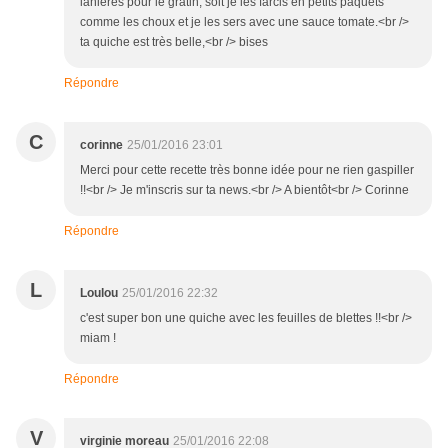
lanières pour le gratin, soit je les farcis en petits paquets
comme les choux et je les sers avec une sauce tomate.<br />
ta quiche est très belle,<br /> bises
Répondre
C
corinne
25/01/2016 23:01
Merci pour cette recette très bonne idée pour ne rien gaspiller
!!<br /> Je m'inscris sur ta news.<br /> A bientôt<br /> Corinne
Répondre
L
Loulou
25/01/2016 22:32
c'est super bon une quiche avec les feuilles de blettes !!<br />
miam !
Répondre
V
virginie moreau
25/01/2016 22:08