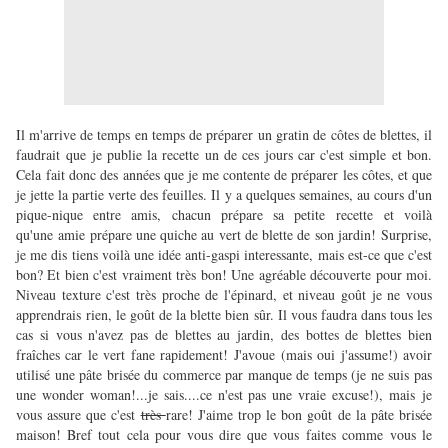
Il m'arrive de temps en temps de préparer un gratin de côtes de blettes, il
faudrait que je publie la recette un de ces jours car c'est simple et bon.
Cela fait donc des années que je me contente de préparer les côtes, et que
je jette la partie verte des feuilles. Il y a quelques semaines, au cours d'un
pique-nique entre amis, chacun prépare sa petite recette et voilà
qu'une amie prépare une quiche au vert de blette de son jardin! Surprise,
je me dis tiens voilà une idée anti-gaspi interessante, mais est-ce que c'est
bon? Et bien c'est vraiment très bon! Une agréable découverte pour moi.
Niveau texture c'est très proche de l'épinard, et niveau goût je ne vous
apprendrais rien, le goût de la blette bien sûr. Il vous faudra dans tous les
cas si vous n'avez pas de blettes au jardin, des bottes de blettes bien
fraîches car le vert fane rapidement! J'avoue (mais oui j'assume!) avoir
utilisé une pâte brisée du commerce par manque de temps (je ne suis pas
une wonder woman!...je sais....ce n'est pas une vraie excuse!), mais je
vous assure que c'est
très
rare! J'aime trop le bon goût de la pâte brisée
maison! Bref tout cela pour vous dire que vous faites comme vous le