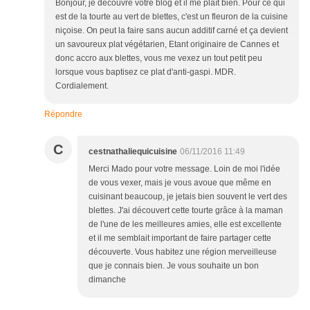
Bonjour, je découvre votre blog et il me plaît bien. Pour ce qui
est de la tourte au vert de blettes, c'est un fleuron de la cuisine
niçoise. On peut la faire sans aucun additif carné et ça devient
un savoureux plat végétarien, Etant originaire de Cannes et
donc accro aux blettes, vous me vexez un tout petit peu
lorsque vous baptisez ce plat d'anti-gaspi. MDR.
Cordialement.
Répondre
C
cestnathaliequicuisine
06/11/2016 11:49
Merci Mado pour votre message. Loin de moi l'idée
de vous vexer, mais je vous avoue que même en
cuisinant beaucoup, je jetais bien souvent le vert des
blettes. J'ai découvert cette tourte grâce à la maman
de l'une de les meilleures amies, elle est excellente
et il me semblait important de faire partager cette
découverte. Vous habitez une région merveilleuse
que je connais bien. Je vous souhaite un bon
dimanche