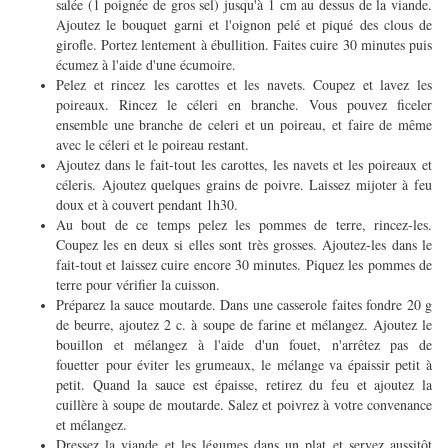
salée (1 poignée de gros sel) jusqu'à 1 cm au dessus de la viande.
Ajoutez le bouquet garni et l'oignon pelé et piqué des clous de
girofle. Portez lentement à ébullition. Faites cuire 30 minutes puis
écumez à l'aide d'une écumoire.
Pelez et rincez les carottes et les navets. Coupez et lavez les
poireaux. Rincez le céleri en branche. Vous pouvez ficeler
ensemble une branche de celeri et un poireau, et faire de même
avec le céleri et le poireau restant.
Ajoutez dans le fait-tout les carottes, les navets et les poireaux et
céleris. Ajoutez quelques grains de poivre. Laissez mijoter à feu
doux et à couvert pendant 1h30.
Au bout de ce temps pelez les pommes de terre, rincez-les.
Coupez les en deux si elles sont très grosses. Ajoutez-les dans le
fait-tout et laissez cuire encore 30 minutes. Piquez les pommes de
terre pour vérifier la cuisson.
Préparez la sauce moutarde. Dans une casserole faites fondre 20 g
de beurre, ajoutez 2 c. à soupe de farine et mélangez. Ajoutez le
bouillon et mélangez à l'aide d'un fouet, n'arrêtez pas de
fouetter pour éviter les grumeaux, le mélange va épaissir petit à
petit. Quand la sauce est épaisse, retirez du feu et ajoutez la
cuillère à soupe de moutarde. Salez et poivrez à votre convenance
et mélangez.
Dressez la viande et les légumes dans un plat et servez aussitôt