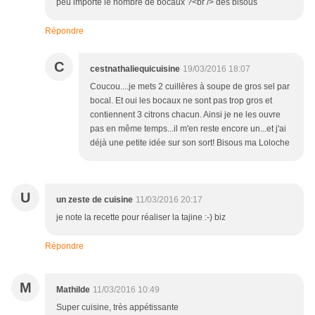
peu importe le nombre de bocaux ?<br /> des bisous
Répondre
C
cestnathaliequicuisine
19/03/2016 18:07
Coucou....je mets 2 cuillères à soupe de gros sel par
bocal. Et oui les bocaux ne sont pas trop gros et
contiennent 3 citrons chacun. Ainsi je ne les ouvre
pas en même temps...il m'en reste encore un...et j'ai
déjà une petite idée sur son sort! Bisous ma Loloche
U
un zeste de cuisine
11/03/2016 20:17
je note la recette pour réaliser la tajine :-) biz
Répondre
M
Mathilde
11/03/2016 10:49
Super cuisine, très appétissante