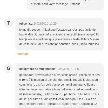
et merci pour votre message. Nathalie
T
tulipe_isa
24/03/2016 10:25
je me dis souvent il faut que j'essaye car c'est pas facile de
trouvé des citrons confits, soit trop cher, soit bizarre au goût!!!!
bref je me dis qu'il faut que je me lance à tester!!!!!!<br /> merci
de cette belle idée, tes photos sont très jolies :)<br /> bizz, isa
Répondre
G
gingembre &amp; chocolat
19/03/2016 17:52
géniaaaaal ! j'avais hâte d'ouvrir cette article ! j'ai souvent des
citrons à la maison et acheter des confits j'oublie toujours ou
comme tu le dis j'en vois pas forcement ! une merveilleuse
idée ! un incontournable à faire :) d'ailleurs petite question tu
utilises é bocaux, 6 citrons donc 3 par bocaux, tu mets 1 c à s
de sel par citron ouaih ça fait tes 6, mais pour les 2 c à s de
gros sel c'est 2 pour 1 bocaux et donc 1 pour 1 bocaux ou 2