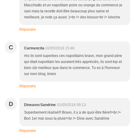
Macchiatto et un napolitain poire ou orange du commerce je
sais mais ta recette doit être beaucoup plus saine et
meilleure, je note ça aussi :)<br /> des bisous<br /> loloche
Répondre
C
Carmencita
02/05/2016 15:46
rho ils sont superbes ces napolitains bravo, mon grand père
qui était napolitain les auraient très appréciés, ils sont top et
bien sûr meilleur que dans le commerce. Tu es à l'honneur
sur mon blog, bises
Répondre
D
DineavecSandrine
01/05/2016 09:13
Superbement réalisé!!! Bravo, il y a de quoi être fière!!<br />
Bon 1er mai sous la pluie!<br /> Dine avec Sandrine
Répondre