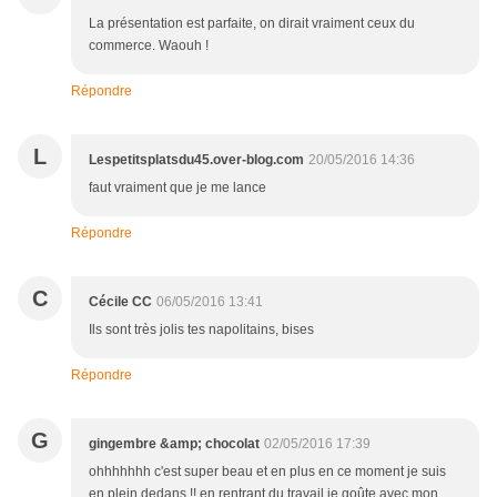
La présentation est parfaite, on dirait vraiment ceux du
commerce. Waouh !
Répondre
L
Lespetitsplatsdu45.over-blog.com
20/05/2016 14:36
faut vraiment que je me lance
Répondre
C
Cécile CC
06/05/2016 13:41
Ils sont très jolis tes napolitains, bises
Répondre
G
gingembre &amp; chocolat
02/05/2016 17:39
ohhhhhhh c'est super beau et en plus en ce moment je suis
en plein dedans !! en rentrant du travail je goûte avec mon