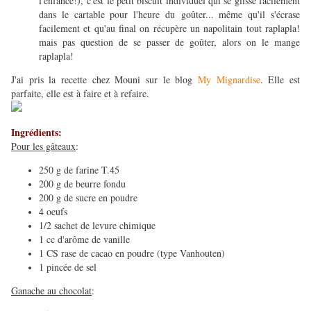
l'enfance!), c'est le petit biscuit individuel qui se glisse facilement
dans le cartable pour l'heure du goûter... même qu'il s'écrase
facilement et qu'au final on récupère un napolitain tout raplapla!
mais pas question de se passer de goûter, alors on le mange
raplapla!
J'ai pris la recette chez Mouni sur le blog
My Mignardise
. Elle est
parfaite, elle est à faire et à refaire.
Ingrédients:
Pour les gâteaux
:
250 g de farine T.45
200 g de beurre fondu
200 g de sucre en poudre
4 oeufs
1/2 sachet de levure chimique
1 cc d'arôme de vanille
1 CS rase de cacao en poudre (type Vanhouten)
1 pincée de sel
Ganache au chocolat
: