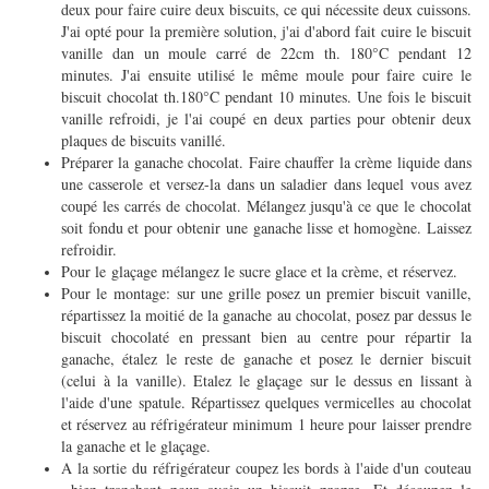
deux pour faire cuire deux biscuits, ce qui nécessite deux cuissons.
J'ai opté pour la première solution, j'ai d'abord fait cuire le biscuit
vanille dan un moule carré de 22cm th. 180°C pendant 12
minutes. J'ai ensuite utilisé le même moule pour faire cuire le
biscuit chocolat th.180°C pendant 10 minutes. Une fois le biscuit
vanille refroidi, je l'ai coupé en deux parties pour obtenir deux
plaques de biscuits vanillé.
Préparer la ganache chocolat. Faire chauffer la crème liquide dans
une casserole et versez-la dans un saladier dans lequel vous avez
coupé les carrés de chocolat. Mélangez jusqu'à ce que le chocolat
soit fondu et pour obtenir une ganache lisse et homogène. Laissez
refroidir.
Pour le glaçage mélangez le sucre glace et la crème, et réservez.
Pour le montage: sur une grille posez un premier biscuit vanille,
répartissez la moitié de la ganache au chocolat, posez par dessus le
biscuit chocolaté en pressant bien au centre pour répartir la
ganache, étalez le reste de ganache et posez le dernier biscuit
(celui à la vanille). Etalez le glaçage sur le dessus en lissant à
l'aide d'une spatule. Répartissez quelques vermicelles au chocolat
et réservez au réfrigérateur minimum 1 heure pour laisser prendre
la ganache et le glaçage.
A la sortie du réfrigérateur coupez les bords à l'aide d'un couteau