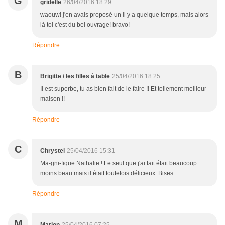
G
gridelle
26/04/2016 18:29
waouw! j'en avais proposé un il y a quelque temps, mais alors
là toi c'est du bel ouvrage! bravo!
Répondre
B
Brigitte / les filles à table
25/04/2016 18:25
Il est superbe, tu as bien fait de le faire !! Et tellement meilleur
maison !!
Répondre
C
Chrystel
25/04/2016 15:31
Ma-gni-fique Nathalie ! Le seul que j'ai fait était beaucoup
moins beau mais il était toutefois délicieux. Bises
Répondre
M