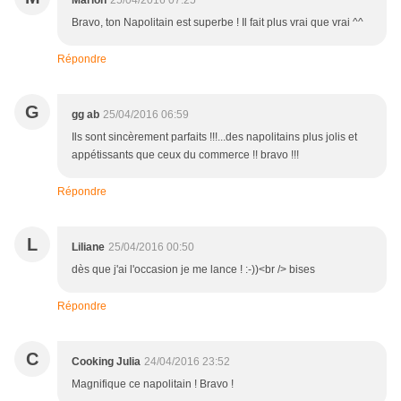
Marion
25/04/2016 07:25
Bravo, ton Napolitain est superbe ! Il fait plus vrai que vrai ^^
Répondre
G
gg ab
25/04/2016 06:59
Ils sont sincèrement parfaits !!!...des napolitains plus jolis et
appétissants que ceux du commerce !! bravo !!!
Répondre
L
Liliane
25/04/2016 00:50
dès que j'ai l'occasion je me lance ! :-))<br /> bises
Répondre
C
Cooking Julia
24/04/2016 23:52
Magnifique ce napolitain ! Bravo !