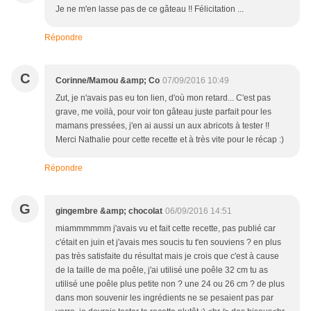
Je ne m'en lasse pas de ce gâteau !! Félicitation ...
Répondre
C
Corinne/Mamou &amp; Co
07/09/2016 10:49
Zut, je n'avais pas eu ton lien, d'où mon retard... C'est pas
grave, me voilà, pour voir ton gâteau juste parfait pour les
mamans pressées, j'en ai aussi un aux abricots à tester !!
Merci Nathalie pour cette recette et à très vite pour le récap :)
Répondre
G
gingembre &amp; chocolat
06/09/2016 14:51
miammmmmm j'avais vu et fait cette recette, pas publié car
c'était en juin et j'avais mes soucis tu t'en souviens ? en plus
pas très satisfaite du résultat mais je crois que c'est à cause
de la taille de ma poêle, j'ai utilisé une poêle 32 cm tu as
utilisé une poêle plus petite non ? une 24 ou 26 cm ? de plus
dans mon souvenir les ingrédients ne se pesaient pas par