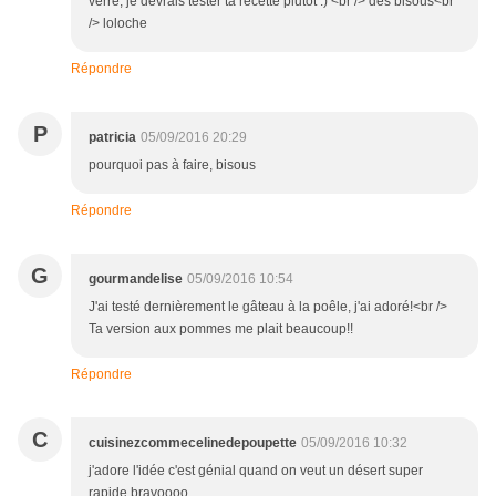
verre, je devrais tester ta recette plutôt :) <br /> des bisous<br
/> loloche
Répondre
P
patricia
05/09/2016 20:29
pourquoi pas à faire, bisous
Répondre
G
gourmandelise
05/09/2016 10:54
J'ai testé dernièrement le gâteau à la poêle, j'ai adoré!<br />
Ta version aux pommes me plait beaucoup!!
Répondre
C
cuisinezcommecelinedepoupette
05/09/2016 10:32
j'adore l'idée c'est génial quand on veut un désert super
rapide bravoooo