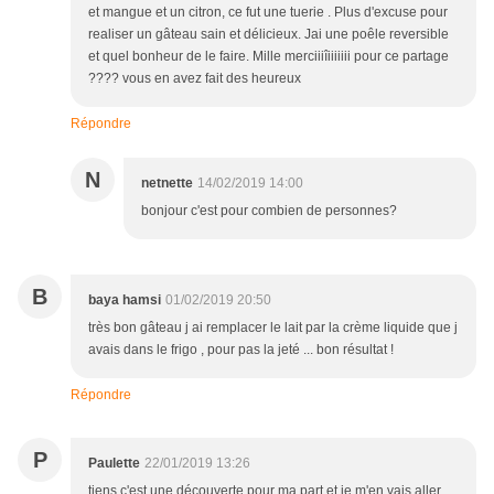
et mangue et un citron, ce fut une tuerie . Plus d'excuse pour
realiser un gâteau sain et délicieux. Jai une poêle reversible
et quel bonheur de le faire. Mille merciiiîiiiiiii pour ce partage
???? vous en avez fait des heureux
Répondre
N
netnette
14/02/2019 14:00
bonjour c'est pour combien de personnes?
B
baya hamsi
01/02/2019 20:50
très bon gâteau j ai remplacer le lait par la crème liquide que j
avais dans le frigo , pour pas la jeté ... bon résultat !
Répondre
P
Paulette
22/01/2019 13:26
tiens c'est une découverte pour ma part et je m'en vais aller