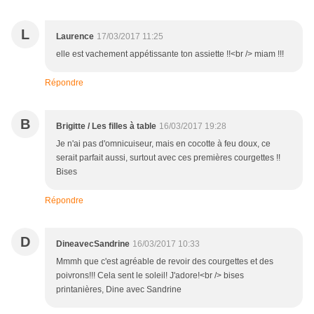
L
Laurence
17/03/2017 11:25
elle est vachement appétissante ton assiette !!<br /> miam !!!
Répondre
B
Brigitte / Les filles à table
16/03/2017 19:28
Je n'ai pas d'omnicuiseur, mais en cocotte à feu doux, ce
serait parfait aussi, surtout avec ces premières courgettes !!
Bises
Répondre
D
DineavecSandrine
16/03/2017 10:33
Mmmh que c'est agréable de revoir des courgettes et des
poivrons!!! Cela sent le soleil! J'adore!<br /> bises
printanières, Dine avec Sandrine