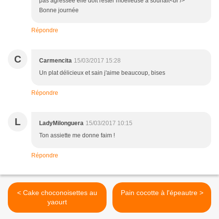
pas agressée elle doit rester moelleuse à souhait<br />
Bonne journée
Répondre
C
Carmencita
15/03/2017 15:28
Un plat délicieux et sain j'aime beaucoup, bises
Répondre
L
LadyMilonguera
15/03/2017 10:15
Ton assiette me donne faim !
Répondre
< Cake choconoisettes au
Pain cocotte à l'épeautre >
yaourt