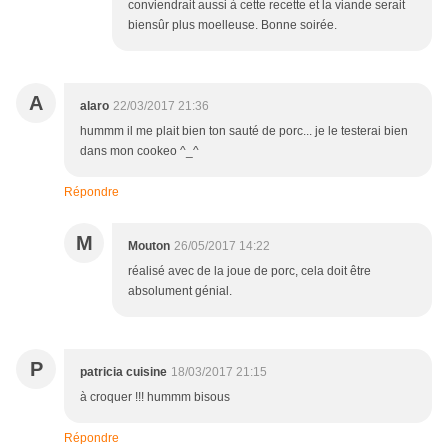
conviendrait aussi à cette recette et la viande serait
biensûr plus moelleuse. Bonne soirée.
A
alaro
22/03/2017 21:36
hummm il me plait bien ton sauté de porc... je le testerai bien
dans mon cookeo ^_^
Répondre
M
Mouton
26/05/2017 14:22
réalisé avec de la joue de porc, cela doit être
absolument génial.
P
patricia cuisine
18/03/2017 21:15
à croquer !!! hummm bisous
Répondre