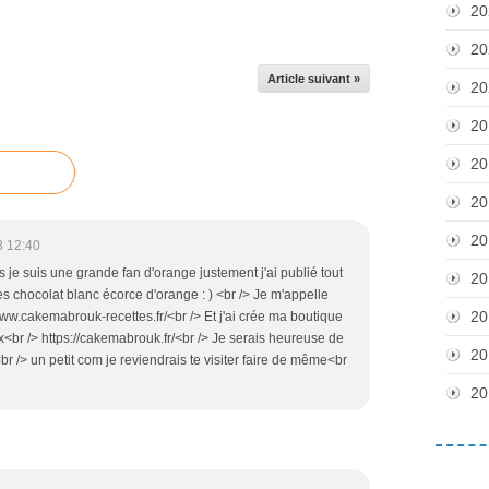
20
20
Article suivant »
20
20
20
20
20
8 12:40
 je suis une grande fan d'orange justement j'ai publié tout
20
es chocolat blanc écorce d'orange : ) <br /> Je m'appelle
20
www.cakemabrouk-recettes.fr/<br /> Et j'ai crée ma boutique
<br /> https://cakemabrouk.fr/<br /> Je serais heureuse de
20
<br /> un petit com je reviendrais te visiter faire de même<br
20