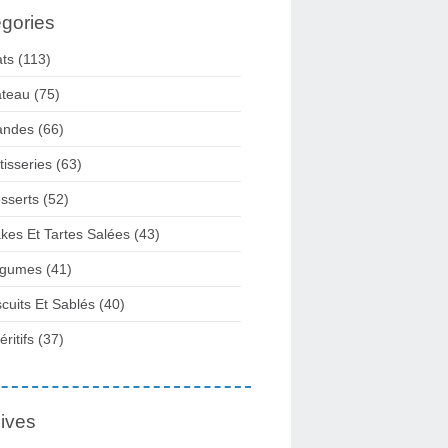
gories
ats
(113)
teau
(75)
andes
(66)
tisseries
(63)
sserts
(52)
kes Et Tartes Salées
(43)
gumes
(41)
scuits Et Sablés
(40)
ritifs
(37)
ives