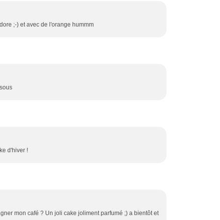
'adore ;-) et avec de l'orange hummm
bisous
e d'hiver !
ner mon café ? Un joli cake joliment parfumé ;) a bientôt et