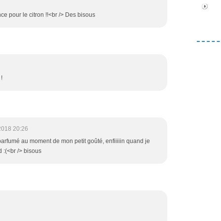
nce pour le citron !!<br /> Des bisous
!
2018 20:26
rfumé au moment de mon petit goûté, enfiiiiin quand je
d :(<br /> bisous