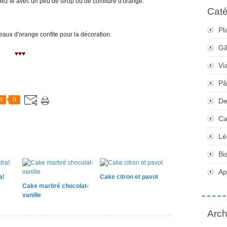
z le avec un peu de sirop ou de confiture d'orange.
Caté
Pl
eaux d'orange confite pour la décoration.
Gâ
♥♥♥
Vi
Pâ
t
0
De
Ca
Lé
Bi
Apé
a!
Cake citron et pavot
Cake marbré chocolat-
vanille
Arch