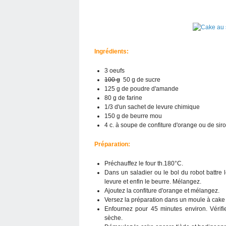
Ingrédients:
3 oeufs
100 g
50 g de sucre
125 g de poudre d'amande
80 g de farine
1/3 d'un sachet de levure chimique
150 g de beurre mou
4 c. à soupe de confiture d'orange ou de si
Préparation:
Préchauffez le four th.180°C.
Dans un saladier ou le bol du robot battre l
levure et enfin le beurre. Mélangez.
Ajoutez la confiture d'orange et mélangez.
Versez la préparation dans un moule à cake b
Enfournez pour 45 minutes environ. Vérifie
sèche.