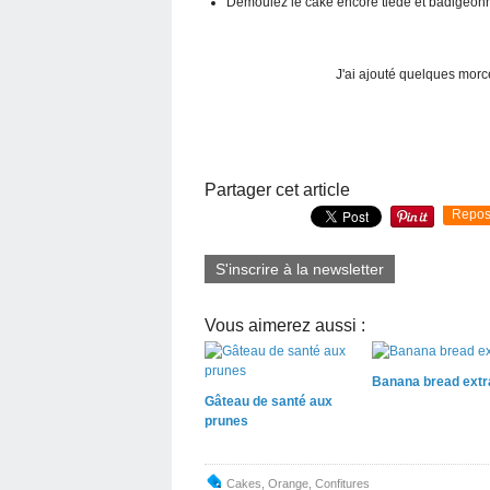
Démoulez le cake encore tiède et badigeonne
J'ai ajouté quelques morc
Partager cet article
Repos
S'inscrire à la newsletter
Vous aimerez aussi :
Banana bread extr
Gâteau de santé aux
prunes
Cakes
,
Orange
,
Confitures