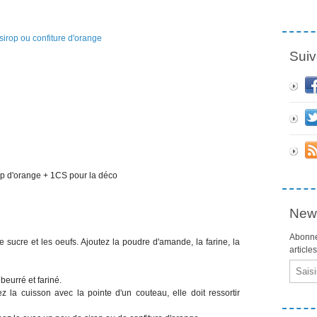
Suiv
rop d'orange + 1CS pour la déco
News
Abonne
e sucre et les oeufs. Ajoutez la poudre d'amande, la farine, la
article
Email
eurré et fariné.
z la cuisson avec la pointe d'un couteau, elle doit ressortir