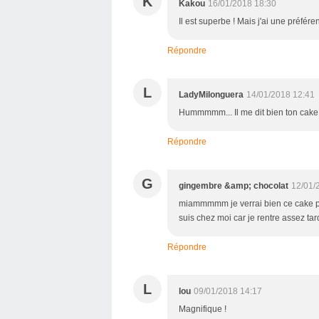
K
Kakou
16/01/2018 18:30
Il est superbe ! Mais j'ai une préfére
Répondre
L
LadyMilonguera
14/01/2018 12:41
Hummmmm... Il me dit bien ton cake 
Répondre
G
gingembre &amp; chocolat
12/01/
miammmmm je verrai bien ce cake pa
suis chez moi car je rentre assez tar
Répondre
L
lou
09/01/2018 14:17
Magnifique !