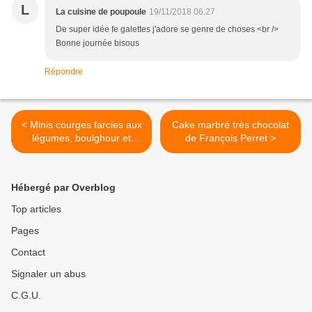
L
La cuisine de poupoule
19/11/2018 06:27
De super idée fe galettes j'adore se genre de choses <br />
Bonne journée bisous
Répondre
< Minis courges farcies aux
Cake marbré très chocolat
légumes, boulghour et
de François Perret >
quinoa
Hébergé par Overblog
Top articles
Pages
Contact
Signaler un abus
C.G.U.