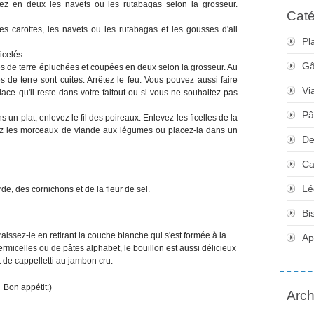
pez en deux les navets ou les rutabagas selon la grosseur.
Caté
s carottes, les navets ou les rutabagas et les gousses d'ail
Pl
icelés.
Gâ
 de terre épluchées et coupées en deux selon la grosseur. Au
e terre sont cuites. Arrêtez le feu. Vous pouvez aussi faire
Vi
ace qu'il reste dans votre faitout ou si vous ne souhaitez pas
Pâ
 un plat, enlevez le fil des poireaux. Enlevez les ficelles de la
ez les morceaux de viande aux légumes ou placez-la dans un
De
Ca
Lé
e, des cornichons et de la fleur de sel.
Bi
aissez-le en retirant la couche blanche qui s'est formée à la
Apé
rmicelles ou de pâtes alphabet, le bouillon est aussi délicieux
 de cappelletti au jambon cru.
Bon appétit:)
Arch