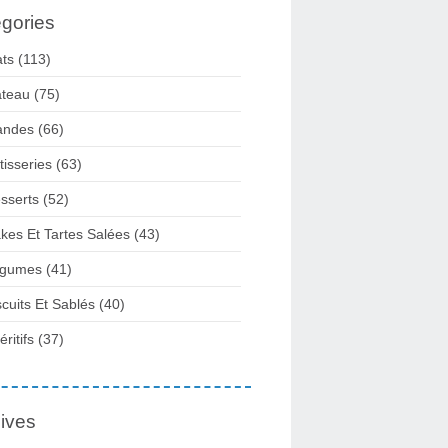
gories
ats
(113)
teau
(75)
andes
(66)
tisseries
(63)
sserts
(52)
kes Et Tartes Salées
(43)
gumes
(41)
scuits Et Sablés
(40)
ritifs
(37)
ives