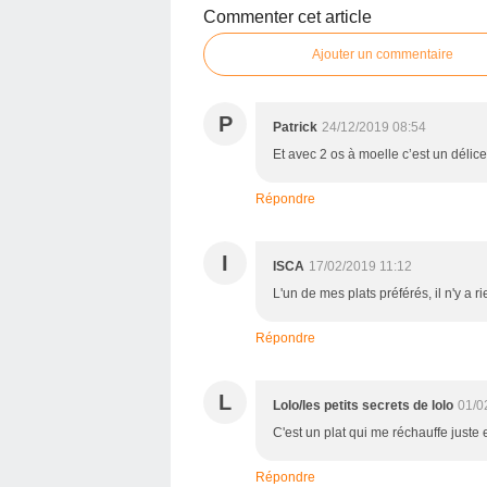
Commenter cet article
Ajouter un commentaire
P
Patrick
24/12/2019 08:54
Et avec 2 os à moelle c’est un délice
Répondre
I
ISCA
17/02/2019 11:12
L'un de mes plats préférés, il n'y a r
Répondre
L
Lolo/les petits secrets de lolo
01/0
C'est un plat qui me réchauffe juste
Répondre