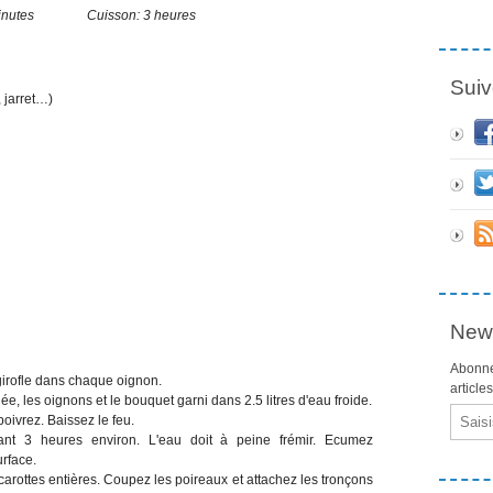
0 minutes Cuisson: 3 heures
Suiv
 jarret…)
News
Abonne
girofle dans chaque oignon.
article
ée, les oignons et le bouquet garni dans 2.5 litres d'eau froide.
Email
oivrez. Baissez le feu.
dant 3 heures environ. L'eau doit à peine frémir. Ecumez
urface.
arottes entières. Coupez les poireaux et attachez les tronçons