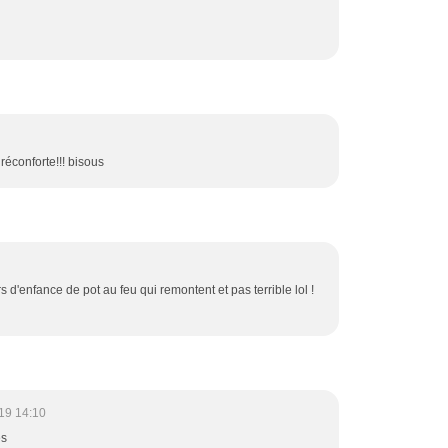
réconforte!!! bisous
irs d'enfance de pot au feu qui remontent et pas terrible lol !
19 14:10
es