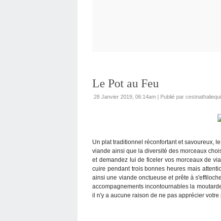
Le Pot au Feu
28 Janvier 2019, 06:14am
|
Publié par cestnathaliequ
Un plat traditionnel réconfortant et savoureux, le
viande ainsi que la diversité des morceaux chois
et demandez lui de ficeler vos morceaux de vian
cuire pendant trois bonnes heures mais attentio
ainsi une viande onctueuse et prête à s'effiloch
accompagnements incontournables la moutarde, l
il n'y a aucune raison de ne pas apprécier votre 