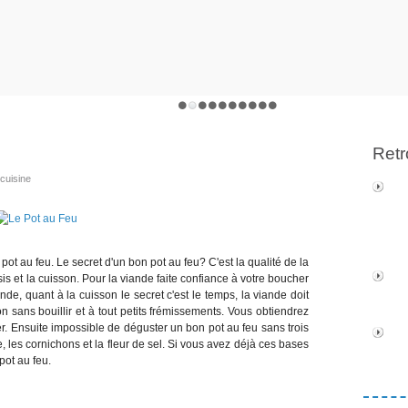
Retr
icuisine
 pot au feu. Le secret d'un bon pot au feu? C'est la qualité de la
is et la cuisson. Pour la viande faite confiance à votre boucher
de, quant à la cuisson le secret c'est le temps, la viande doit
n sans bouillir et à tout petits frémissements. Vous obtiendrez
er. Ensuite impossible de déguster un bon pot au feu sans trois
es cornichons et la fleur de sel. Si vous avez déjà ces bases
pot au feu.