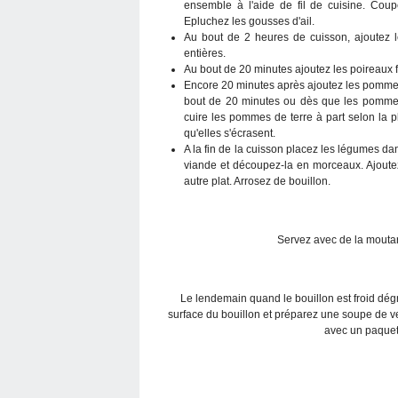
ensemble à l'aide de fil de cuisine. Cou
Epluchez les gousses d'ail.
Au bout de 2 heures de cuisson, ajoutez le
entières.
Au bout de 20 minutes ajoutez les poireaux f
Encore 20 minutes après ajoutez les pommes
bout de 20 minutes ou dès que les pommes d
cuire les pommes de terre à part selon la pl
qu'elles s'écrasent.
A la fin de la cuisson placez les légumes dans
viande et découpez-la en morceaux. Ajout
autre plat. Arrosez de bouillon.
Servez avec de la moutard
Le lendemain quand le bouillon est froid dégr
surface du bouillon et préparez une soupe de ve
avec un paquet