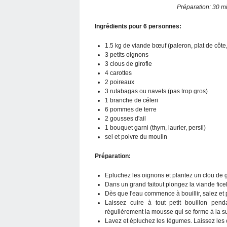
Préparation: 3
Ingrédients pour 6 personnes:
1.5 kg de viande bœuf (paleron, plat de côte,
3 petits oignons
3 clous de girofle
4 carottes
2 poireaux
3 rutabagas ou navets (pas trop gros)
1 branche de céleri
6 pommes de terre
2 gousses d'ail
1 bouquet garni (thym, laurier, persil)
sel et poivre du moulin
Préparation:
Epluchez les oignons et plantez un clou de 
Dans un grand faitout plongez la viande ficel
Dès que l'eau commence à bouillir, salez et p
Laissez cuire à tout petit bouillon pen
régulièrement la mousse qui se forme à la s
Lavez et épluchez les légumes. Laissez les c