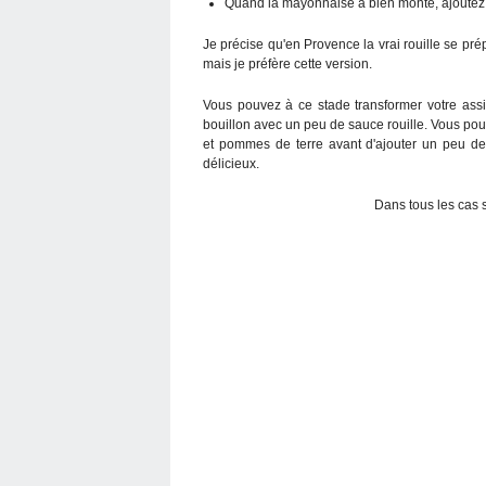
Quand la mayonnaise a bien monté, ajoutez le
Je précise qu'en Provence la vrai rouille se p
mais je préfère cette version.
Vous pouvez à ce stade transformer votre ass
bouillon avec un peu de sauce rouille. Vous po
et pommes de terre avant d'ajouter un peu de s
délicieux.
Dans tous les cas 