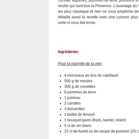
cocotte, légumes, pommes de terre, poissons et 
rouille qui sent bon la Provence. L'avantage du
les plus classique et rien ne vous empêche de 
détaille aussi la recette avec une cuisson plus
celle-ci vous fait envie.
Ingrédients:
Pour la marmite de la mer:
4 morceaux de dos de cabillaud
500 g de moules
300 g de crevettes
6 pommes de terre
1 poireau
2 carottes
3 échalottes
1 bulbe de fenouil
1 bouquet garni (thym, laurier, celeri)
5 cl de vin blanc
15 cl de fumet ou de soupe de poisson (25 c