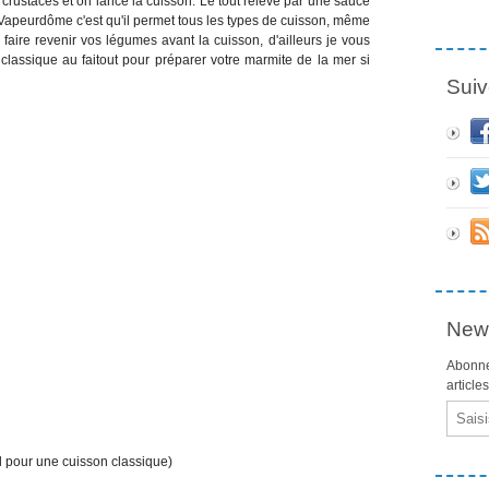
crustacés et on lance la cuisson. Le tout relevé par une sauce
 Vapeurdôme c'est qu'il permet tous les types de cuisson, même
faire revenir vos légumes avant la cuisson, d'ailleurs je vous
 classique au faitout pour préparer votre marmite de la mer si
Suiv
News
Abonne
article
Email
l pour une cuisson classique)