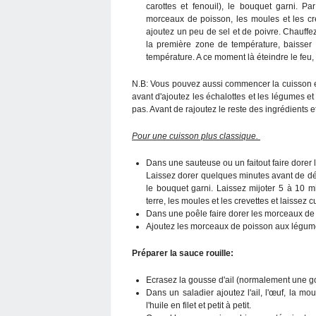
carottes et fenouil), le bouquet garni. 
morceaux de poisson, les moules et les crev
ajoutez un peu de sel et de poivre. Chauff
la première zone de température, baisser 
température. A ce moment là éteindre le feu,
N.B: Vous pouvez aussi commencer la cuisson en
avant d'ajoutez les échalottes et les légumes et 
pas. Avant de rajoutez le reste des ingrédients 
Pour une cuisson plus classique.
Dans une sauteuse ou un faitout faire dorer l
Laissez dorer quelques minutes avant de dég
le bouquet garni. Laissez mijoter 5 à 10
terre, les moules et les crevettes et laissez
Dans une poêle faire dorer les morceaux de p
Ajoutez les morceaux de poisson aux légumes
Préparer la sauce rouille:
Ecrasez la gousse d'ail (normalement une g
Dans un saladier ajoutez l'ail, l'œuf, la 
l'huile en filet et petit à petit.