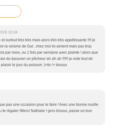
2019 10:34
 surtout très très mais alors très très appétissante !!!! je
tre la voisine de Gut , chez moi ils aiment mais pas trop
s par mois, ou 1 fois par semaine avec plainte ! alors que
rais du épouser un pêcheur ah ah ah !!!!!! je note tout de
plaisir le jour du poisson :)<br /> bisous
que pas une occasion pour le faire ! Avec une bonne rouille
u te régaler !Merci Nathalie ! gros bisous, passe un bon