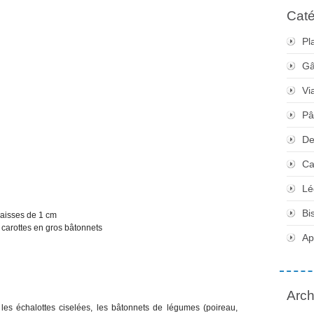
Caté
Pl
Gâ
Vi
Pâ
De
Ca
Lé
Bi
paisses de 1 cm
s carottes en gros bâtonnets
Apé
Arch
es échalottes ciselées, les bâtonnets de légumes (poireau,