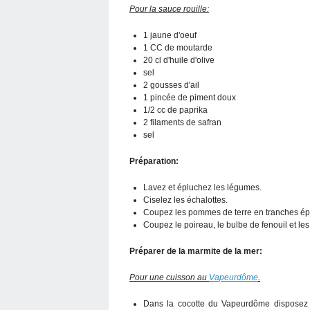
Pour la sauce rouille:
1 jaune d'oeuf
1 CC de moutarde
20 cl d'huile d'olive
sel
2 gousses d'ail
1 pincée de piment doux
1/2 cc de paprika
2 filaments de safran
sel
Préparation:
Lavez et épluchez les légumes.
Ciselez les échalottes.
Coupez les pommes de terre en tranches é
Coupez le poireau, le bulbe de fenouil et le
Préparer de la marmite de la mer:
Pour une cuisson au
Vapeurdôme
.
Dans la cocotte du Vapeurdôme disposez l