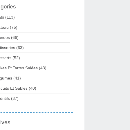
gories
ats
(113)
teau
(75)
andes
(66)
tisseries
(63)
sserts
(52)
kes Et Tartes Salées
(43)
gumes
(41)
scuits Et Sablés
(40)
ritifs
(37)
ives