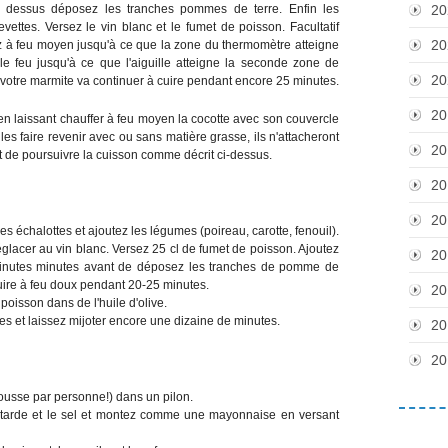
Par dessus déposez les tranches pommes de terre. Enfin les
20
ettes. Versez le vin blanc et le fumet de poisson. Facultatif
20
ez à feu moyen jusqu'à ce que la zone du thermomètre atteigne
le feu jusqu'à ce que l'aiguille atteigne la seconde zone de
20
 votre marmite va continuer à cuire pendant encore 25 minutes.
20
 laissant chauffer à feu moyen la cocotte avec son couvercle
les faire revenir avec ou sans matière grasse, ils n'attacheront
20
et de poursuivre la cuisson comme décrit ci-dessus.
20
20
es échalottes et ajoutez les légumes (poireau, carotte, fenouil).
lacer au vin blanc. Versez 25 cl de fumet de poisson. Ajoutez
20
 minutes minutes avant de déposez les tranches de pomme de
 cuire à feu doux pendant 20-25 minutes.
20
oisson dans de l'huile d'olive.
 et laissez mijoter encore une dizaine de minutes.
20
20
ousse par personne!) dans un pilon.
moutarde et le sel et montez comme une mayonnaise en versant