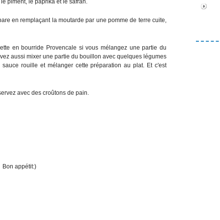
 piment, le paprika et le safran.
répare en remplaçant la moutarde par une pomme de terre cuite,
iette en bourride Provencale si vous mélangez une partie du
uvez aussi mixer une partie du bouillon avec quelques légumes
auce rouille et mélanger cette préparation au plat. Et c'est
servez avec des croûtons de pain.
Bon appétit:)