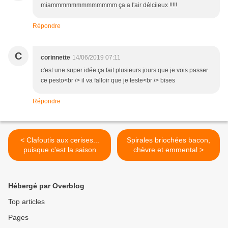
miammmmmmmmmmmmm ça a l'air délciieux !!!!!
Répondre
C
corinnette
14/06/2019 07:11
c'est une super idée ça fait plusieurs jours que je vois passer
ce pesto<br /> il va falloir que je teste<br /> bises
Répondre
< Clafoutis aux cerises...
Spirales briochées bacon,
puisque c'est la saison
chèvre et emmental >
Hébergé par Overblog
Top articles
Pages