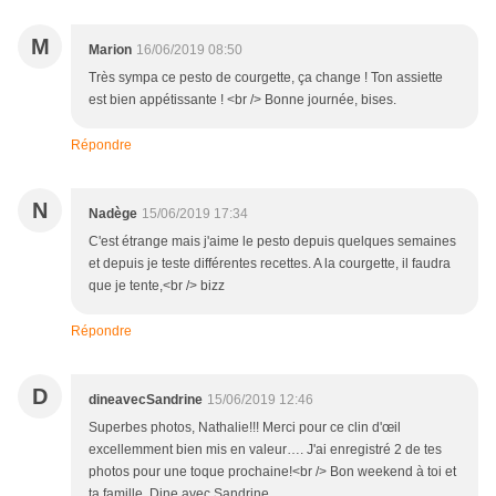
M
Marion
16/06/2019 08:50
Très sympa ce pesto de courgette, ça change ! Ton assiette
est bien appétissante ! <br /> Bonne journée, bises.
Répondre
N
Nadège
15/06/2019 17:34
C'est étrange mais j'aime le pesto depuis quelques semaines
et depuis je teste différentes recettes. A la courgette, il faudra
que je tente,<br /> bizz
Répondre
D
dineavecSandrine
15/06/2019 12:46
Superbes photos, Nathalie!!! Merci pour ce clin d'œil
excellemment bien mis en valeur…. J'ai enregistré 2 de tes
photos pour une toque prochaine!<br /> Bon weekend à toi et
ta famille, Dine avec Sandrine