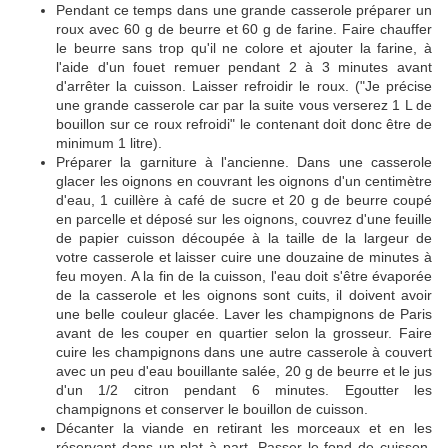
Pendant ce temps dans une grande casserole préparer un
roux avec 60 g de beurre et 60 g de farine. Faire chauffer
le beurre sans trop qu'il ne colore et ajouter la farine, à
l'aide d'un fouet remuer pendant 2 à 3 minutes avant
d'arrêter la cuisson. Laisser refroidir le roux. ("Je précise
une grande casserole car par la suite vous verserez 1 L de
bouillon sur ce roux refroidi" le contenant doit donc être de
minimum 1 litre).
Préparer la garniture à l'ancienne. Dans une casserole
glacer les oignons en couvrant les oignons d'un centimètre
d'eau, 1 cuillère à café de sucre et 20 g de beurre coupé
en parcelle et déposé sur les oignons, couvrez d'une feuille
de papier cuisson découpée à la taille de la largeur de
votre casserole et laisser cuire une douzaine de minutes à
feu moyen. A la fin de la cuisson, l'eau doit s'être évaporée
de la casserole et les oignons sont cuits, il doivent avoir
une belle couleur glacée. Laver les champignons de Paris
avant de les couper en quartier selon la grosseur. Faire
cuire les champignons dans une autre casserole à couvert
avec un peu d'eau bouillante salée, 20 g de beurre et le jus
d'un 1/2 citron pendant 6 minutes. Egoutter les
champignons et conserver le bouillon de cuisson.
Décanter la viande en retirant les morceaux et en les
réservant dans un plat à part. Passer le fond de cuisson,