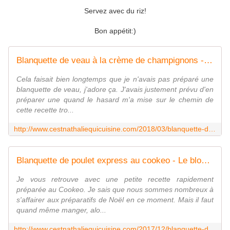
Servez avec du riz!
Bon appétit:)
Blanquette de veau à la crème de champignons - Le blog de C'est Nathalie qui cuisine
Cela faisait bien longtemps que je n'avais pas préparé une
blanquette de veau, j'adore ça. J'avais justement prévu d'en
préparer une quand le hasard m'a mise sur le chemin de
cette recette tro...
http://www.cestnathaliequicuisine.com/2018/03/blanquette-de-veau.html
Blanquette de poulet express au cookeo - Le blog de C'est Nathalie qui cuisine
Je vous retrouve avec une petite recette rapidement
préparée au Cookeo. Je sais que nous sommes nombreux à
s'affairer aux préparatifs de Noël en ce moment. Mais il faut
quand même manger, alo...
http://www.cestnathaliequicuisine.com/2017/12/blanquette-de-poulet-au-cookeo.html