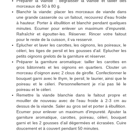
Préparer la viande : dégraisser la viande et tailler des
morceaux de 50 à 80 g.
Blanchir la viande: placer les morceaux de viande dans
une grande casserole ou un faitout, recouvrez d'eau froide
à hauteur. Porter à ébullition et blanchir pendant quelques
minutes. Ecumer pour enlever un maximum d'impureté.
Rafraîchir et égoutter-les. Réserver. Rincer votre faitout
pour le reste de la cuisson, il va resservir.
Eplucher et laver les carottes, les oignons, les poireaux, le
céleri, les tiges de persil et les gousses d'ail. Eplucher les
petits oignons grelots de la garniture et réserver.
Préparer la garniture aromatique: tailler les carottes en
gros bâtonnets et les oignons en quartiers. Clouter un
morceau d'oignon avec 2 clous de girofle. Confectionner le
bouquet garni avec le thym, le persil, le laurier, ainsi que le
poireau et le céleri. Personnellement je n'ai pas lié le
poireau et le céleri.
Remettre la viande blanchie dans le faitout propre et
mouiller de nouveau avec de l'eau froide à 2-3 cm au
dessus de la viande. Saler au gros sel et porter à ébullition.
Ecumer pour enlever un maximum d'impureté. Ajouter la
garniture aromatique, carottes, poireau, céleri, bouquet
garni et les 2 gousses d'ail dégermées et écrasées. Cuire
doucement et à couvert pendant 50 minutes.