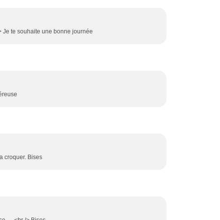
r /> Je te souhaite une bonne journée
néreuse
la croquer. Bises
......<br /> Bises