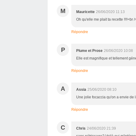
M
Mauricette
26/06/2020 11:13
Oh qu'elle me plait ta recette !!!!<b
Répondre
P
Plume et Prose
26/06/2020 10:08
Elle est magnifique et tellement gé
Répondre
A
Assia
25/06/2020 08:10
Une jolie focaccia qu'on a envie de 
Répondre
C
Chris
24/06/2020 21:39
sans pétrissage? Voilà qui m'intéresse