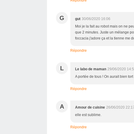
Répondre
G
gut
30/06/2020 16:06
Moi je la fait au robot mais on ne pe
que 2 minutes. Juste un mélange pour
foccacia j'adore ça et la tienne me 
Répondre
L
Le labo de maman
29/06/2020 14:
A portée de tous ! On aurait bien tort
Répondre
A
Amour de cuisine
26/06/2020 22:1
elle est sublime.
Répondre