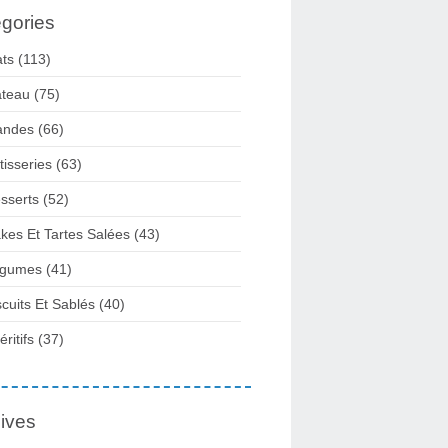
gories
ats
(113)
teau
(75)
andes
(66)
tisseries
(63)
sserts
(52)
kes Et Tartes Salées
(43)
gumes
(41)
scuits Et Sablés
(40)
ritifs
(37)
ives