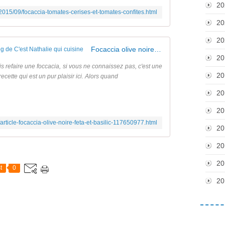
20
2015/09/focaccia-tomates-cerises-et-tomates-confites.html
20
20
Focaccia olive noire, feta et basilic - Le blog de C'est Nathalie qui cuisine
20
is refaire une foccacia, si vous ne connaissez pas, c'est une
20
cette qui est un pur plaisir ici. Alors quand
20
20
article-focaccia-olive-noire-feta-et-basilic-117650977.html
20
20
20
t
0
20