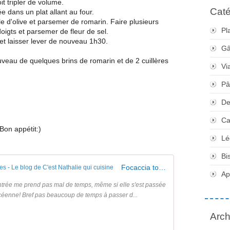
it tripler de volume.
Caté
e dans un plat allant au four.
uile d'olive et parsemer de romarin. Faire plusieurs
Pl
doigts et parsemer de fleur de sel.
et laisser lever de nouveau 1h30.
Gâ
eau de quelques brins de romarin et de 2 cuillères
Vi
Pâ
De
Ca
Bon appétit:)
Lé
Bi
Focaccia tomates cerises et tomates confites - Le blog de C'est Nathalie qui cuisine
Apé
ntrée me prend pas mal de temps, même si elle s'est passée
ycéenne! Bref pas beaucoup de temps à passer d...
Arch