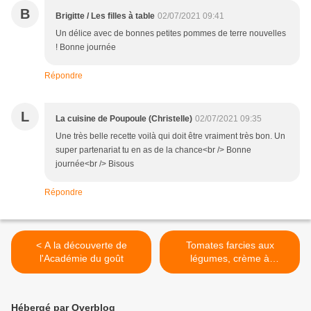
B
Brigitte / Les filles à table
02/07/2021 09:41
Un délice avec de bonnes petites pommes de terre nouvelles
! Bonne journée
Répondre
L
La cuisine de Poupoule (Christelle)
02/07/2021 09:35
Une très belle recette voilà qui doit être vraiment très bon. Un
super partenariat tu en as de la chance<br /> Bonne
journée<br /> Bisous
Répondre
< A la découverte de
Tomates farcies aux
l'Académie du goût
légumes, crème à
l'estragon et à l'ail >
Hébergé par Overblog