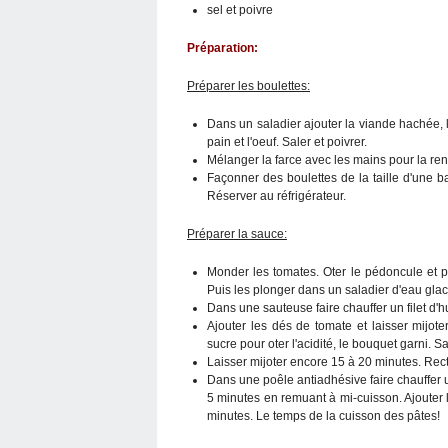
sel et poivre
Préparation:
Préparer les boulettes:
Dans un saladier ajouter la viande hachée, les
pain et l'oeuf. Saler et poivrer.
Mélanger la farce avec les mains pour la r
Façonner des boulettes de la taille d'une b
Réserver au réfrigérateur.
Préparer la sauce:
Monder les tomates. Oter le pédoncule et 
Puis les plonger dans un saladier d'eau glac
Dans une sauteuse faire chauffer un filet d'hui
Ajouter les dés de tomate et laisser mijot
sucre pour oter l'acidité, le bouquet garni. Sa
Laisser mijoter encore 15 à 20 minutes. Rect
Dans une poêle antiadhésive faire chauffer un
5 minutes en remuant à mi-cuisson. Ajouter l
minutes. Le temps de la cuisson des pâtes!