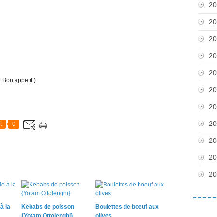
20
20
20
20
20
Bon appétit:)
20
20
20
t
0
20
20
20
à la
Kebabs de poisson
Boulettes de boeuf aux
{Yotam Ottolenghi}
olives