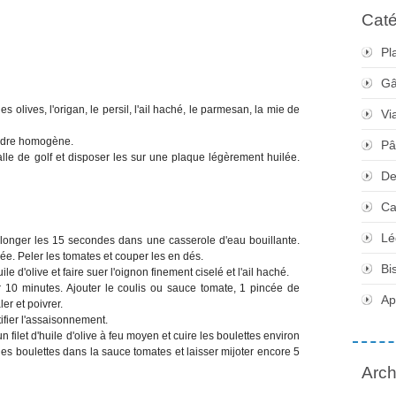
Caté
Pl
Gâ
 olives, l'origan, le persil, l'ail haché, le parmesan, la mie de
Vi
endre homogène.
Pâ
alle de golf et disposer les sur une plaque légèrement huilée.
De
Ca
Lé
plonger les 15 secondes dans une casserole d'eau bouillante.
ée. Peler les tomates et couper les en dés.
Bi
le d'olive et faire suer l'oignon finement ciselé et l'ail haché.
er 10 minutes. Ajouter le coulis ou sauce tomate, 1 pincée de
Apé
ler et poivrer.
ifier l'assaisonnement.
 filet d'huile d'olive à feu moyen et cuire les boulettes environ
es boulettes dans la sauce tomates et laisser mijoter encore 5
Arch