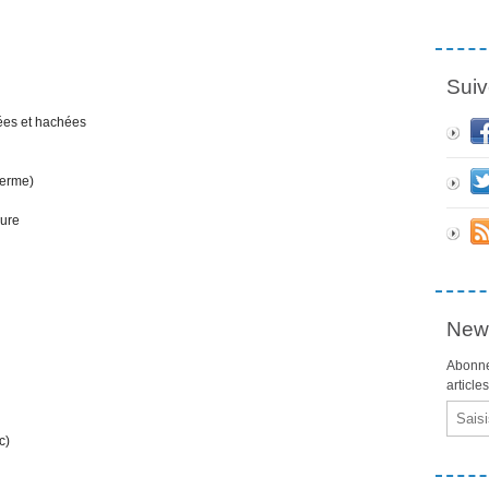
Suiv
tées et hachées
germe)
lure
News
Abonne
article
Email
c)