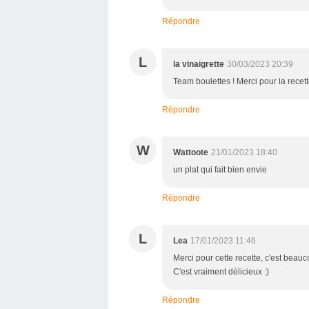
Répondre
L
la vinaigrette
30/03/2023 20:39
Team boulettes ! Merci pour la recett
Répondre
W
Wattoote
21/01/2023 18:40
un plat qui fait bien envie
Répondre
L
Lea
17/01/2023 11:46
Merci pour cette recette, c'est beauc
C'est vraiment délicieux :)
Répondre