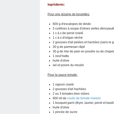
Ingrédients:
Pour une dizaine de boulettes:
600 g d'escalopes de dinde
3 cuillères à soupe d'olives vertes dénoyau
1 c.à.s de persil ciselé
1 c.à.s d'origan séché
2 gousses d'ail pelées et hachées (sans le 
30 g de parmesan râpé
30 g de mie de pain en poudre ou de chape
1 oeuf battu
huile d'olive
sel et poivre du moulin
Pour la sauce tomate:
1 oignon ciselé
2 gousses d'ail hachées
2 ou 3 tomates bien mûres
800 ml de
coulis de tomate maison
1 bouquet garni (thym, laurier, persil et basili
huile d'olive
1 pincée de sucre