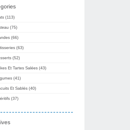
gories
ats
(113)
teau
(75)
andes
(66)
tisseries
(63)
sserts
(52)
kes Et Tartes Salées
(43)
gumes
(41)
scuits Et Sablés
(40)
ritifs
(37)
ives