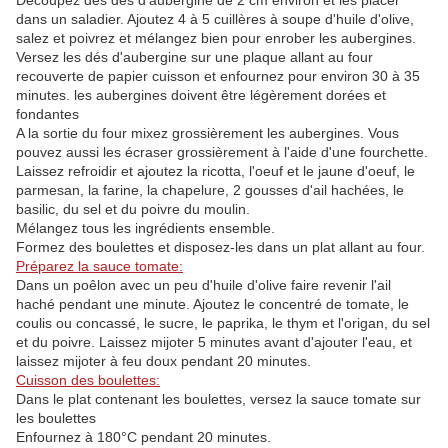
Découpez des dés d'aubergine de 2 cm environ et les placer
dans un saladier. Ajoutez 4 à 5 cuillères à soupe d'huile d'olive,
salez et poivrez et mélangez bien pour enrober les aubergines.
Versez les dés d'aubergine sur une plaque allant au four
recouverte de papier cuisson et enfournez pour environ 30 à 35
minutes. les aubergines doivent être légèrement dorées et
fondantes
A la sortie du four mixez grossièrement les aubergines. Vous
pouvez aussi les écraser grossièrement à l'aide d'une fourchette.
Laissez refroidir et ajoutez la ricotta, l'oeuf et le jaune d'oeuf, le
parmesan, la farine, la chapelure, 2 gousses d'ail hachées, le
basilic, du sel et du poivre du moulin.
Mélangez tous les ingrédients ensemble.
Formez des boulettes et disposez-les dans un plat allant au four.
Préparez la sauce tomate:
Dans un poêlon avec un peu d'huile d'olive faire revenir l'ail
haché pendant une minute. Ajoutez le concentré de tomate, le
coulis ou concassé, le sucre, le paprika, le thym et l'origan, du sel
et du poivre. Laissez mijoter 5 minutes avant d'ajouter l'eau, et
laissez mijoter à feu doux pendant 20 minutes.
Cuisson des boulettes:
Dans le plat contenant les boulettes, versez la sauce tomate sur
les boulettes
Enfournez à 180°C pendant 20 minutes.