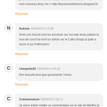
mon nouveau blog.<br /> http://lacuisinedefrancis.blogspot.fr/
Répondre
N
Noémie
30/09/2013 10:28
Hmm,ces biscuit sont les prochain sur ma liste ahah,j'adore la
noix de coco!J'ai écrit un article sur le Cake Disign,la pate a
sucre si ça t’intéresse!:)
Répondre
C
choupette82
30/09/2013 09:26
Des biscuits plus que gourmands ! bises
Répondre
C
Cuisinemaison
30/09/2013 09:21
Je viens d'aller mettre un commentaire sur le site de Martha et