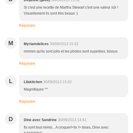
Delphine (geek)
30/09/2013 15:52
Si c'est une recette de Martha Stewart c'est une valeur sûr !
Visuellement ils sont très beaux :)
Répondre
M
Myriamdelices
30/09/2013 15:33
mmmm qu'ils sont jolis et les photos sont superbes, bisous
Répondre
L
Lilakitchen
30/09/2013 15:02
Magnifiques ^^
Répondre
D
Dine avec Sandrine
30/09/2013 14:41
Ils sont tout mimis... A croquer!<br /> bises, Dine avec