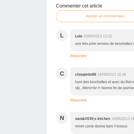
Commenter cet article
Ajouter un commentaire
L
Lolo
20/08/2013 13:22
une très jolie version de brochettes q
Répondre
C
choupette88
18/08/2013 16:38
hum des brochettes et avec du filet 
stp...Merci<br /> bonne fin de journ
Répondre
N
nani&#039;s kitchen
18/08/2013 1
mmm came donne faim !! bisous