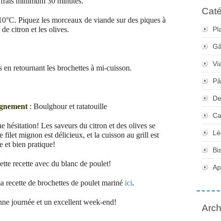
u frais minimum 30 minutes.
Caté
10°C. Piquez les morceaux de viande sur des piques à
de citron et les olives.
Pl
Gâ
Vi
en retournant les brochettes à mi-cuisson.
Pâ
De
gnement
: Boulghour et ratatouille
Ca
ne hésitation! Les saveurs du citron et des olives se
Lé
filet mignon est délicieux, et la cuisson au grill est
e et bien pratique!
Bi
tte recette avec du blanc de poulet!
Apé
a recette de brochettes de poulet mariné
ici
.
ne journée et un excellent week-end!
Arch