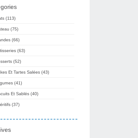
gories
ats
(113)
teau
(75)
andes
(66)
tisseries
(63)
sserts
(52)
kes Et Tartes Salées
(43)
gumes
(41)
scuits Et Sablés
(40)
ritifs
(37)
ives