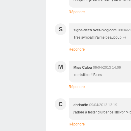
Répondre
S
signe-deco.over-blog.com
09/04/2
Trsè sympa!!! j'aime beaucoup :-)
Répondre
M
Miss Calou
09/04/2013 14:09
Irresisitible!!!Bises.
Répondre
C
christèle
09/04/2013 13:19
j'adore à tester d'urgence !!!!!!<br /
Répondre