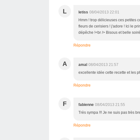
L
letiss
08/04/2013 22:01
Hmm ! trop délicieuses ces petites coc
fleurs de cerisiers ! j'adore ! Ici le
dépêche !<br /> Bisous et belle soirée
Répondre
A
amal
08/04/2013 21:57
excellente idée cette recette et les 
Répondre
F
fabienne
08/04/2013 21:55
Très sympa !!! Je ne suis pas très b
Répondre