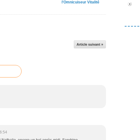
l'Omnicuiseur Vitalité
Article suivant »
6:54
erci Nathalie, encore un bel après-midi, Sandrine