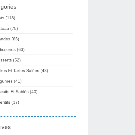
gories
ats
(113)
teau
(75)
andes
(66)
tisseries
(63)
sserts
(52)
kes Et Tartes Salées
(43)
gumes
(41)
scuits Et Sablés
(40)
ritifs
(37)
ives