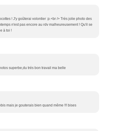
ottes ! J'y goûterai volontier :p.<br /> Très jolie photo des
 printemps n'est pas encore au rdv malheureusement ! Qu'il se
 à toi !
photos superbe,du trés bon travail ma belle
rebis mais je gouterais bien quand même !!! bises