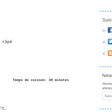
Suiv
 râpé
News
tes Temps de cuisson: 30 minutes
Abonne
article
Email
°C.