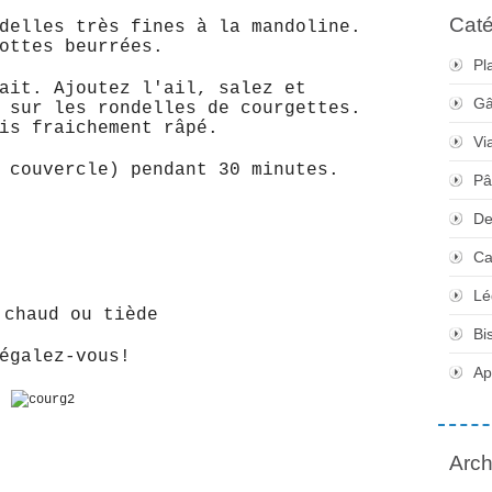
Caté
delles très fines à la mandoline.
ottes beurrées.
Pl
ait. Ajoutez l'ail, salez et
Gâ
 sur les rondelles de courgettes.
is fraichement râpé.
Vi
s couvercle) pendant 30 minutes.
Pâ
De
Ca
Lé
 chaud ou tiède
Bi
égalez-vous!
Apé
Arch