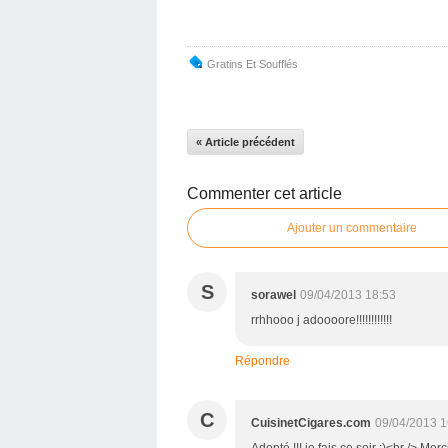
Gratins Et Soufflés
« Article précédent
Commenter cet article
Ajouter un commentaire
S
sorawel
09/04/2013 18:53
rrhhooo j adoooore!!!!!!!!!!!!
Répondre
C
CuisinetCigares.com
09/04/2013 1
Adopté !!! je fais ce soir :)<br /> M