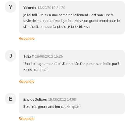
Y
Yolande
18/09/2012 21:20
je l'ai fait 3 fois en une semaine tellement il est bon..<br />
ravie de lire que tu t'es régalée...<br /> un grand merci pour le
clin d'oeil... et pour la photo ;)<br /> bizzzzz
Répondre
J
Julia T
18/09/2012 15:35
Une belle gourmandise! J'adore! Je t'en pique une belle part!
Bises ma belle!
Répondre
E
EnviesDélices
18/09/2012 14:08
il est très gourmand ton cookie géant
Répondre