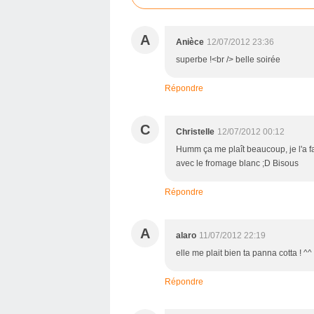
A
Anièce
12/07/2012 23:36
superbe !<br /> belle soirée
Répondre
C
Christelle
12/07/2012 00:12
Humm ça me plaît beaucoup, je l'a fai
avec le fromage blanc ;D Bisous
Répondre
A
alaro
11/07/2012 22:19
elle me plait bien ta panna cotta ! ^^
Répondre