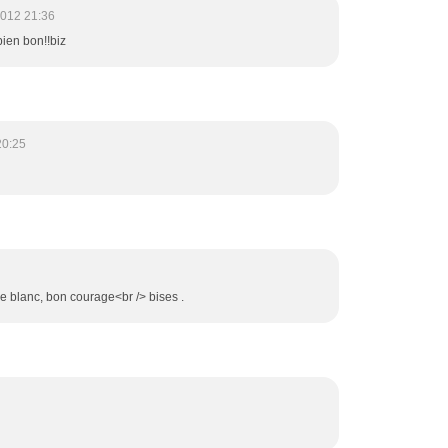
2012 21:36
bien bon!!biz
20:25
e blanc, bon courage<br /> bises .