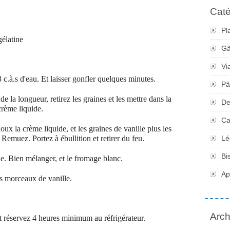
Caté
Pl
gélatine
Gâ
Vi
 c.à.s d'eau. Et laisser gonfler quelques minutes.
Pâ
e la longueur, retirez les graines et les mettre dans la
De
crème liquide.
Ca
ux la crème liquide, et les graines de vanille plus les
 Remuez. Portez à ébullition et retirer du feu.
Lé
Bi
ne. Bien mélanger, et le fromage blanc.
Apé
es morceaux de vanille.
Arch
t réservez 4 heures minimum au réfrigérateur.