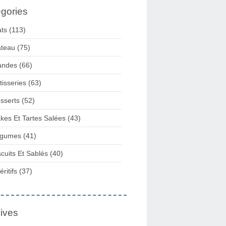
gories
ats
(113)
teau
(75)
andes
(66)
tisseries
(63)
sserts
(52)
kes Et Tartes Salées
(43)
gumes
(41)
scuits Et Sablés
(40)
ritifs
(37)
ives