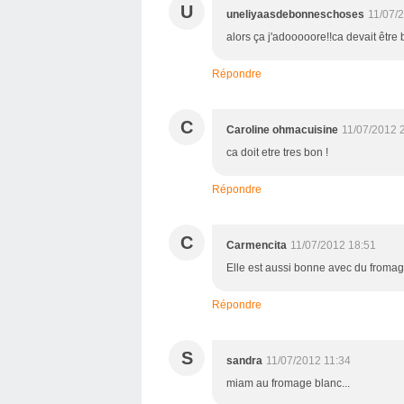
U
uneliyaasdebonneschoses
11/07/
alors ça j'adooooore!!ca devait être 
Répondre
C
Caroline ohmacuisine
11/07/2012 
ca doit etre tres bon !
Répondre
C
Carmencita
11/07/2012 18:51
Elle est aussi bonne avec du fromag
Répondre
S
sandra
11/07/2012 11:34
miam au fromage blanc...