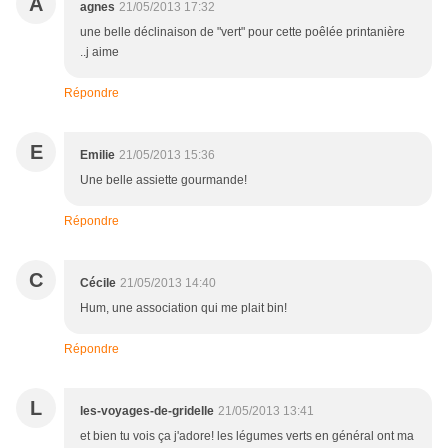
A
agnes
21/05/2013 17:32
une belle déclinaison de "vert" pour cette poêlée printanière
..j aime
Répondre
E
Emilie
21/05/2013 15:36
Une belle assiette gourmande!
Répondre
C
Cécile
21/05/2013 14:40
Hum, une association qui me plait bin!
Répondre
L
les-voyages-de-gridelle
21/05/2013 13:41
et bien tu vois ça j'adore! les légumes verts en général ont ma