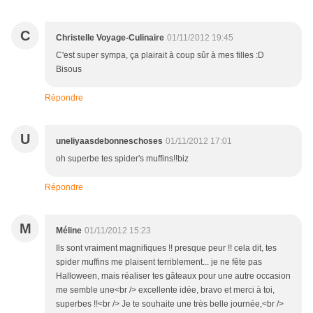
C
Christelle Voyage-Culinaire
01/11/2012 19:45
C'est super sympa, ça plairait à coup sûr à mes filles :D
Bisous
Répondre
U
uneliyaasdebonneschoses
01/11/2012 17:01
oh superbe tes spider's muffins!!biz
Répondre
M
Méline
01/11/2012 15:23
Ils sont vraiment magnifiques !! presque peur !! cela dit, tes
spider muffins me plaisent terriblement... je ne fête pas
Halloween, mais réaliser tes gâteaux pour une autre occasion
me semble une<br /> excellente idée, bravo et merci à toi,
superbes !!<br /> Je te souhaite une très belle journée,<br />