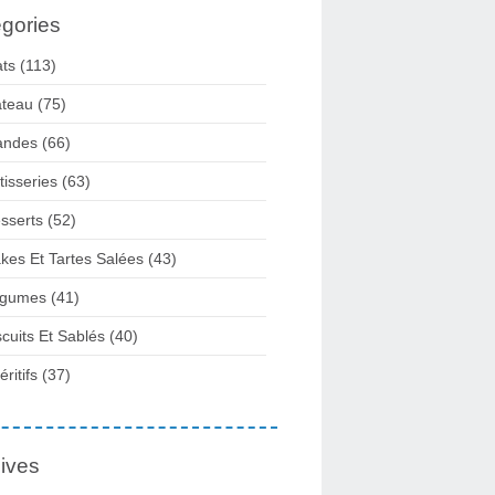
gories
ats
(113)
teau
(75)
andes
(66)
tisseries
(63)
sserts
(52)
kes Et Tartes Salées
(43)
gumes
(41)
scuits Et Sablés
(40)
ritifs
(37)
ives