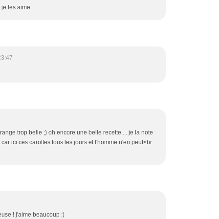
je les aime
23:47
ange trop belle ;) oh encore une belle recette ... je la note
 car ici ces carottes tous les jours et l'homme n'en peut<br
use ! j'aime beaucoup :)