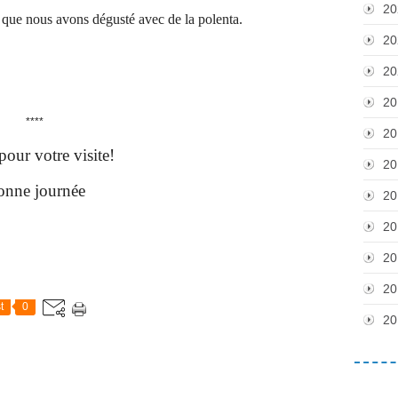
20
 que nous avons dégusté avec de la polenta.
20
20
20
****
20
pour votre visite!
20
nne journée
20
20
20
20
t
0
20