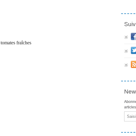
Suiv
 tomates fraîches
News
Abonne
article
Email