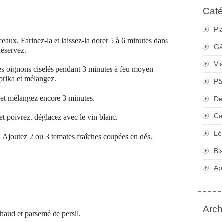
Caté
Pl
eaux. Farinez-la et laissez-la dorer 5 à 6 minutes dans
Gâ
Réservez.
Vi
 les oignons ciselés pendant 3 minutes à feu moyen
aprika et mélangez.
Pâ
s et mélangez encore 3 minutes.
De
Ca
et poivrez. déglacez avec le vin blanc.
Lé
. Ajoutez 2 ou 3 tomates fraîches coupées en dés.
Bi
Apé
Arch
haud et parsemé de persil.