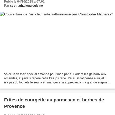
Publié le 04/10/2015 à 07:01
Par
cestnathaliequicuisine
Voici un dessert spécial amande pour mon papa. Il adore les gâteaux aux
amandes, et j'avais repéré cette très joli tarte. J'ai aussitôt pensé à lui, et il
n'a pas du tout été le seul à en manger et à apprécier, à ma grande surprise,
cette tarte que je...
Frites de courgette au parmesan et herbes de
Provence