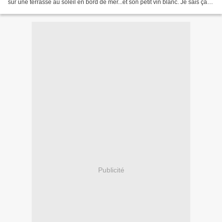
sur une terrasse au soleil en bord de mer...et son petit vin blanc. Je sais ça
fait cliché. Mais rien ne nous...
Publicité