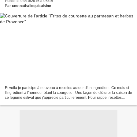
Publié le 03/10/2015 à 05:15
Par
cestnathaliequicuisine
Et voilà je participe à nouveau à recettes autour d'un ingrédient. Ce mois-ci
l'ingrédient à l'honneur étant la courgette . Une façon de clôturer la saison de
ce légume estival que j'apprécie particulièrement. Pour rappel recettes
autour d'un ingrédient...