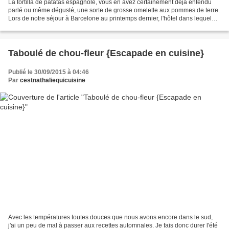
La tortilla de patatas espagnole, vous en avez certainement déjà entendu
parlé ou même dégusté, une sorte de grosse omelette aux pommes de terre.
Lors de notre séjour à Barcelone au printemps dernier, l'hôtel dans lequel
nous résidions en proposait même...
Taboulé de chou-fleur {Escapade en cuisine}
Publié le 30/09/2015 à 04:46
Par
cestnathaliequicuisine
Avec les températures toutes douces que nous avons encore dans le sud,
j'ai un peu de mal à passer aux recettes automnales. Je fais donc durer l'été