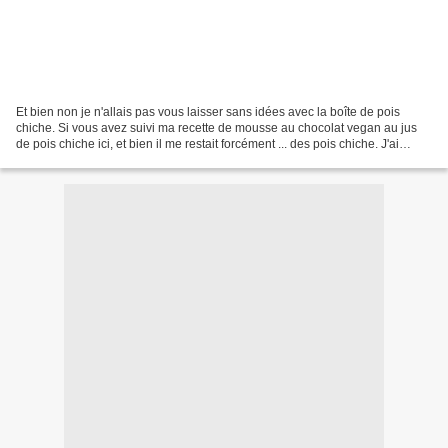
Et bien non je n'allais pas vous laisser sans idées avec la boîte de pois
chiche. Si vous avez suivi ma recette de mousse au chocolat vegan au jus
de pois chiche ici, et bien il me restait forcément ... des pois chiche. J'ai
simplement préparé cette salade...