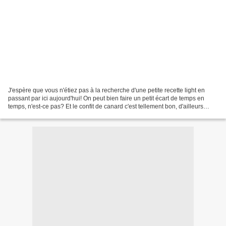
J'espère que vous n'étiez pas à la recherche d'une petite recette light en
passant par ici aujourd'hui! On peut bien faire un petit écart de temps en
temps, n'est-ce pas? Et le confit de canard c'est tellement bon, d'ailleurs
j'étais loin d'imaginer pouvoir...