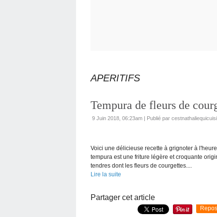
APERITIFS
Tempura de fleurs de courg
9 Juin 2018, 06:23am
|
Publié par cestnathaliequicuis
Voici une délicieuse recette à grignoter à l'heur
tempura est une friture légère et croquante orig
tendres dont les fleurs de courgettes....
Lire la suite
Partager cet article
Repos