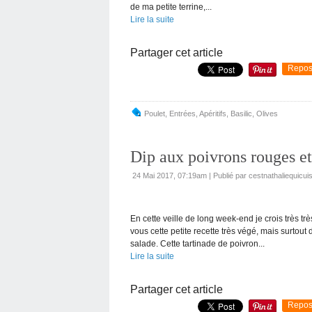
de ma petite terrine,...
Lire la suite
Partager cet article
Repos
Poulet
,
Entrées
,
Apéritifs
,
Basilic
,
Olives
Dip aux poivrons rouges et
24 Mai 2017, 07:19am
|
Publié par cestnathaliequicui
En cette veille de long week-end je crois très tr
vous cette petite recette très végé, mais surto
salade. Cette tartinade de poivron...
Lire la suite
Partager cet article
Repos