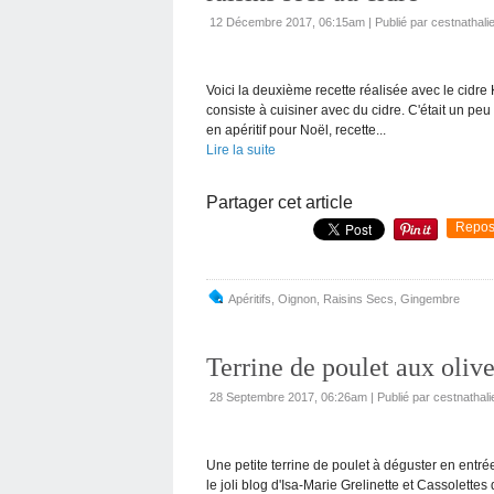
12 Décembre 2017, 06:15am
|
Publié par cestnathali
Voici la deuxième recette réalisée avec le cidre
consiste à cuisiner avec du cidre. C'était un peu 
en apéritif pour Noël, recette...
Lire la suite
Partager cet article
Repos
Apéritifs
,
Oignon
,
Raisins Secs
,
Gingembre
Terrine de poulet aux olive
28 Septembre 2017, 06:26am
|
Publié par cestnathali
Une petite terrine de poulet à déguster en entrée 
le joli blog d'Isa-Marie Grelinette et Cassolettes q