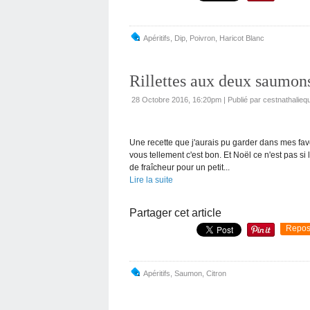
Apéritifs
,
Dip
,
Poivron
,
Haricot Blanc
Rillettes aux deux saumons 
28 Octobre 2016, 16:20pm
|
Publié par cestnathaliequ
Une recette que j'aurais pu garder dans mes favo
vous tellement c'est bon. Et Noël ce n'est pas si l
de fraîcheur pour un petit...
Lire la suite
Partager cet article
Repos
Apéritifs
,
Saumon
,
Citron