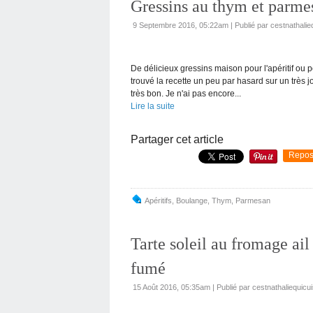
Gressins au thym et parme
9 Septembre 2016, 05:22am
|
Publié par cestnathalie
De délicieux gressins maison pour l'apéritif ou p
trouvé la recette un peu par hasard sur un très jo
très bon. Je n'ai pas encore...
Lire la suite
Partager cet article
Repos
Apéritifs
,
Boulange
,
Thym
,
Parmesan
Tarte soleil au fromage ail
fumé
15 Août 2016, 05:35am
|
Publié par cestnathaliequicui