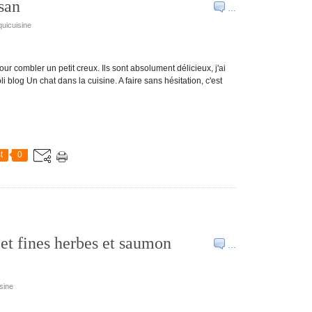
san
…
quicuisine
our combler un petit creux. Ils sont absolument délicieux, j'ai
li blog Un chat dans la cuisine. A faire sans hésitation, c'est
t
0
 et fines herbes et saumon
…
sine