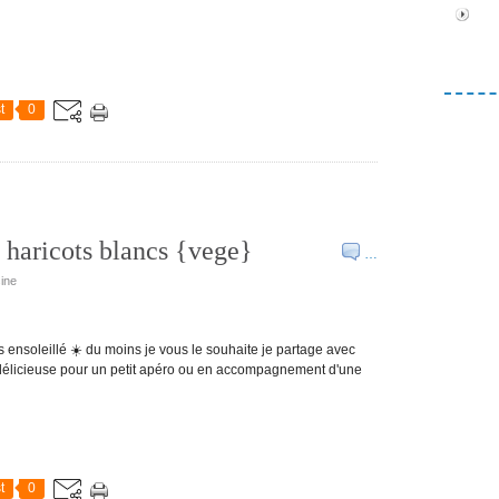
t
0
 haricots blancs {vege}
…
sine
ès ensoleillé ☀️ du moins je vous le souhaite je partage avec
ut délicieuse pour un petit apéro ou en accompagnement d'une
t
0