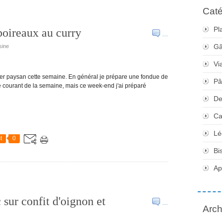
Caté
Pl
poireaux au curry
…
Gâ
sine
Vi
er paysan cette semaine. En général je prépare une fondue de
Pâ
le courant de la semaine, mais ce week-end j'ai préparé
De
Ca
Lé
t
0
Bi
Apé
 sur confit d'oignon et
…
Arch