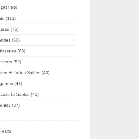
gories
ats
(113)
teau
(75)
andes
(66)
tisseries
(63)
sserts
(52)
kes Et Tartes Salées
(43)
gumes
(41)
scuits Et Sablés
(40)
ritifs
(37)
ives