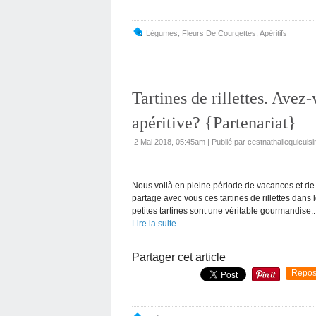
Légumes
,
Fleurs De Courgettes
,
Apéritifs
Tartines de rillettes. Avez
apéritive? {Partenariat}
2 Mai 2018, 05:45am
|
Publié par cestnathaliequicuisi
Nous voilà en pleine période de vacances et de p
partage avec vous ces tartines de rillettes dan
petites tartines sont une véritable gourmandise..
Lire la suite
Partager cet article
Repos