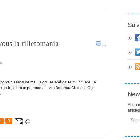
Suiv
-vous la rilletomania
…
ne
onts du mois de mai.. alors les apéros se multiplient. Je
s le cadre de mon partenariat avec Bordeau Chesnel. Ces
News
.
Abonne
article
Email
t
0