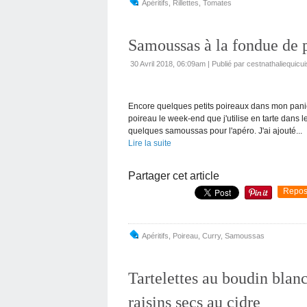
Apéritifs
,
Rillettes
,
Tomates
Samoussas à la fondue de 
30 Avril 2018, 06:09am
|
Publié par cestnathaliequicui
Encore quelques petits poireaux dans mon pani
poireau le week-end que j'utilise en tarte dans 
quelques samoussas pour l'apéro. J'ai ajouté...
Lire la suite
Partager cet article
Repos
Apéritifs
,
Poireau
,
Curry
,
Samoussas
Tartelettes au boudin blanc
raisins secs au cidre