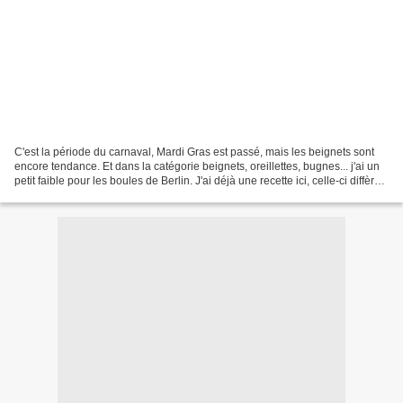
C'est la période du carnaval, Mardi Gras est passé, mais les beignets sont
encore tendance. Et dans la catégorie beignets, oreillettes, bugnes... j'ai un
petit faible pour les boules de Berlin. J'ai déjà une recette ici, celle-ci diffère
légèrement, le...