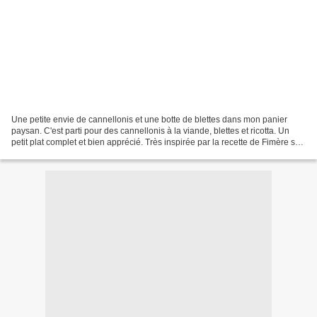
Une petite envie de cannellonis et une botte de blettes dans mon panier
paysan. C'est parti pour des cannellonis à la viande, blettes et ricotta. Un
petit plat complet et bien apprécié. Très inspirée par la recette de Fimère sur
son blog Aux Délices des...