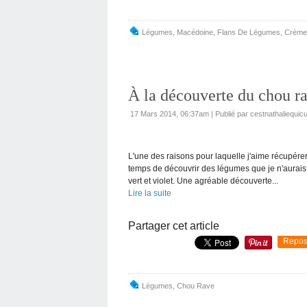
Légumes
,
Macédoine
,
Flans De Légumes
,
Crème
À la découverte du chou r
17 Mars 2014, 06:37am
|
Publié par cestnathaliequicu
L'une des raisons pour laquelle j'aime récupére
temps de découvrir des légumes que je n'aurais 
vert et violet. Une agréable découverte...
Lire la suite
Partager cet article
Repos
Légumes
,
Chou Rave