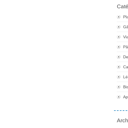
Caté
Pl
Gâ
Vi
Pâ
De
Ca
Lé
Bi
Apé
Arch