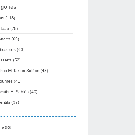
gories
ats
(113)
teau
(75)
andes
(66)
tisseries
(63)
sserts
(52)
kes Et Tartes Salées
(43)
gumes
(41)
scuits Et Sablés
(40)
ritifs
(37)
ives