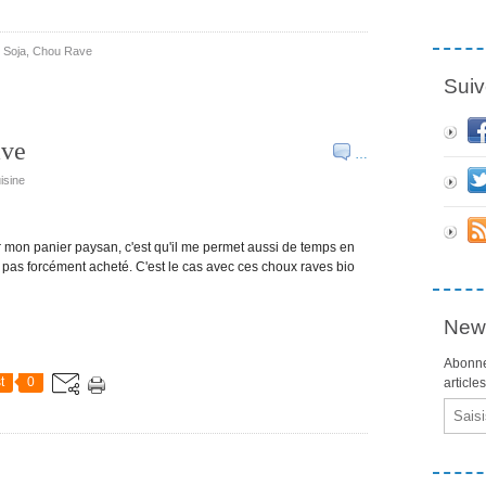
 Soja
,
Chou Rave
Suiv
ave
…
isine
r mon panier paysan, c'est qu'il me permet aussi de temps en
pas forcément acheté. C'est le cas avec ces choux raves bio
News
Abonne
t
0
article
Email