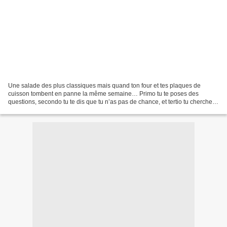
Une salade des plus classiques mais quand ton four et tes plaques de
cuisson tombent en panne la même semaine… Primo tu te poses des
questions, secondo tu te dis que tu n’as pas de chance, et tertio tu cherches
des solutions et tu te rabats sur les salades....