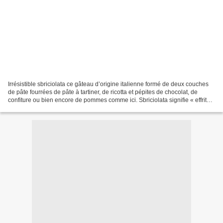
Irrésistible sbriciolata ce gâteau d’origine italienne formé de deux couches
de pâte fourrées de pâte à tartiner, de ricotta et pépites de chocolat, de
confiture ou bien encore de pommes comme ici. Sbriciolata signifie « effrité
», car la pâte est friable...