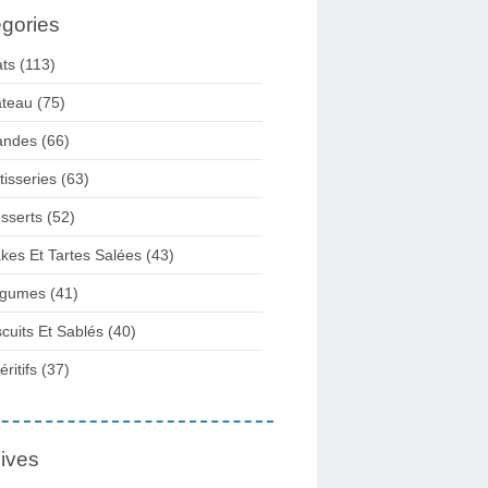
gories
ats
(113)
teau
(75)
andes
(66)
tisseries
(63)
sserts
(52)
kes Et Tartes Salées
(43)
gumes
(41)
scuits Et Sablés
(40)
ritifs
(37)
ives