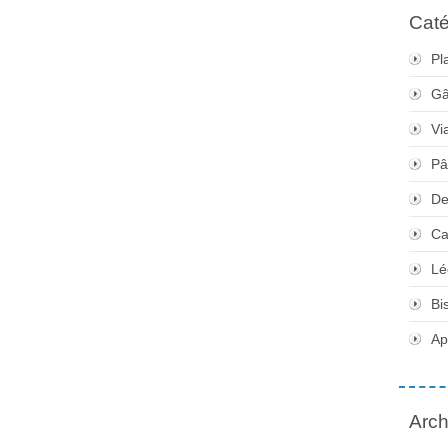
Caté
Pl
Gâ
Vi
Pâ
De
Ca
Lé
Bi
Apé
Arch