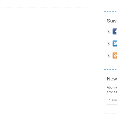
Suiv
News
Abonne
article
Email