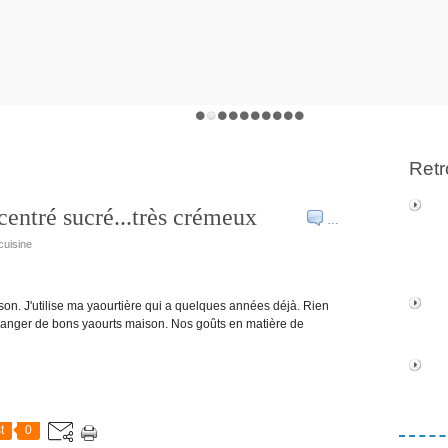
Retr
centré sucré...très crémeux
…
cuisine
on. J'utilise ma yaourtière qui a quelques années déjà. Rien
 manger de bons yaourts maison. Nos goûts en matière de
t
0