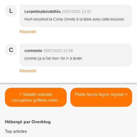
L
LespetitsplatsdeBéa
21/07/2021 13:32
Hum excellent la Corse s'invite à la table avec cette brousse.
Répondre
C
corinnette
20/07/2021 22:48
comme ça a l'air bon <br /> à tester
Répondre
< Salade estivale
Petits farcis façon niçoise >
courgettes grillées melon
pastèque feta jambon cru et
tomates cerises
Hébergé par Overblog
Top articles