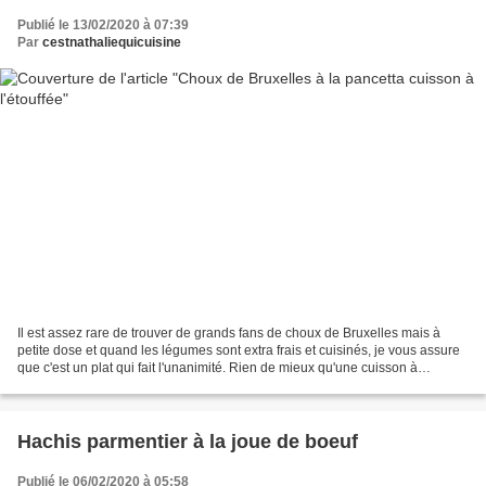
Publié le 13/02/2020 à 07:39
Par
cestnathaliequicuisine
Il est assez rare de trouver de grands fans de choux de Bruxelles mais à
petite dose et quand les légumes sont extra frais et cuisinés, je vous assure
que c'est un plat qui fait l'unanimité. Rien de mieux qu'une cuisson à
l'étouffée à basse température...
Hachis parmentier à la joue de boeuf
Publié le 06/02/2020 à 05:58