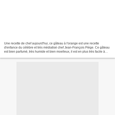
Une recette de chef aujourd'hui, ce gâteau à l'orange est une recette
d'enfance du célèbre et très médiatisé chef Jean-François Piège. Ce gâteau
est bien parfumé, très humide et bien moelleux, il est en plus très facile à
préparer... et le résultat vous...