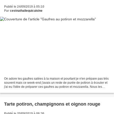
Publié le 24/09/2019 à 05:10
Par
cestnathaliequicuisine
On adore les gaufres salées à la maison et pourtant je n'en prépare pas très
souvent mais ce week-end j'avais un reste de purée de potiron à écouler et
j'ai eu l'idée de préparer ces gaufres au potiron et mozzarella. Nous les
avons adorées, croustillantes...
Tarte potiron, champignons et oignon rouge
Publié le 20/09/2019 à 06:36