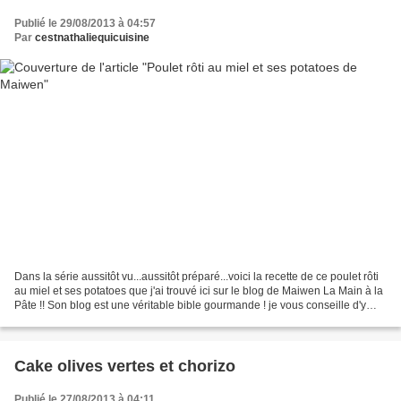
Publié le 29/08/2013 à 04:57
Par
cestnathaliequicuisine
Dans la série aussitôt vu...aussitôt préparé...voici la recette de ce poulet rôti
au miel et ses potatoes que j'ai trouvé ici sur le blog de Maiwen La Main à la
Pâte !! Son blog est une véritable bible gourmande ! je vous conseille d'y
faire un petit...
Cake olives vertes et chorizo
Publié le 27/08/2013 à 04:11