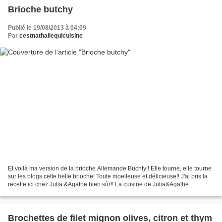
Brioche butchy
Publié le 19/08/2013 à 04:09
Par
cestnathaliequicuisine
Et voilà ma version de la brioche Allemande Buchty!! Elle tourne, elle tourne
sur les blogs cette belle brioche! Toute moelleuse et délicieuse!! J'ai pris la
recette ici chez Julia &Agathe bien sûr!! La cuisine de Julia&Agathe
Préparation: 25 minutes...
Brochettes de filet mignon olives, citron et thym