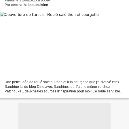
Publié le 15/08/2013 à 05:46
Par
cestnathaliequicuisine
Une petite idée de roulé salé au thon et à la courgette que j'ai trouvé chez
Sandrine ici du blog Dine avec Sandrine...qui l'a elle même vu chez
Patchouka... deux vraies sources d'inspiration pour moi! Ce roulé servi bien
frais est un vrai délice. Il...