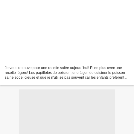
Je vous retrouve pour une recette salée aujourd'hui! Et en plus avec une
recette légère! Les papillotes de poisson, une façon de cuisiner le poisson
saine et délicieuse et que je n'utilise pas souvent car les enfants préfèrent le
poisson frit ou pané!...