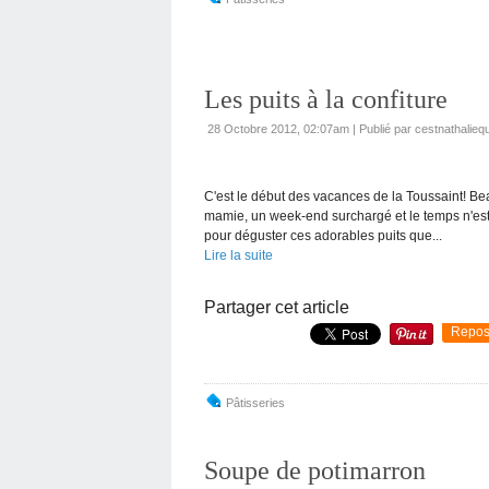
Les puits à la confiture
28 Octobre 2012, 02:07am
|
Publié par cestnathaliequ
C'est le début des vacances de la Toussaint! B
mamie, un week-end surchargé et le temps n'est 
pour déguster ces adorables puits que...
Lire la suite
Partager cet article
Repos
Pâtisseries
Soupe de potimarron