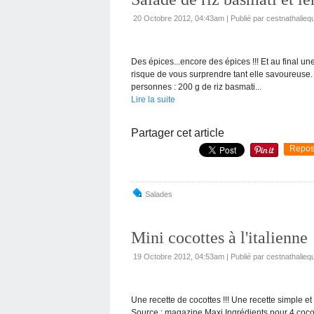
20 Octobre 2012, 04:43am
|
Publié par cestnathaliequ
Des épices...encore des épices !!! Et au final un
risque de vous surprendre tant elle savoureuse.
personnes : 200 g de riz basmati...
Lire la suite
Partager cet article
Repos
Salades
Mini cocottes à l'italienne
19 Octobre 2012, 04:53am
|
Publié par cestnathaliequ
Une recette de cocottes !!! Une recette simple et 
Source : magazine Maxi Ingrédients pour 4 coco