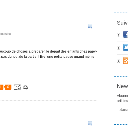
Suiv
…
icuisine
eaucoup de choses à préparer, le départ des enfants chez papy-
pas du tout de la partie !! Bref une petite pause quand même
News
t
0
Abonne
article
Email
…