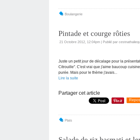
Boulangerie
Pintade et courge rôties
21 Octobre 2012, 12:04pm
|
Publié par cestnathaliequ
Juste un petit jour de décalage pour la présenta
Citrouille". C'est vrai que j'aime baucoup cuisine
purée. Mais pour le thème j'avais...
Lire la suite
Partager cet article
Repos
Plats
Salade de riz basmati et len