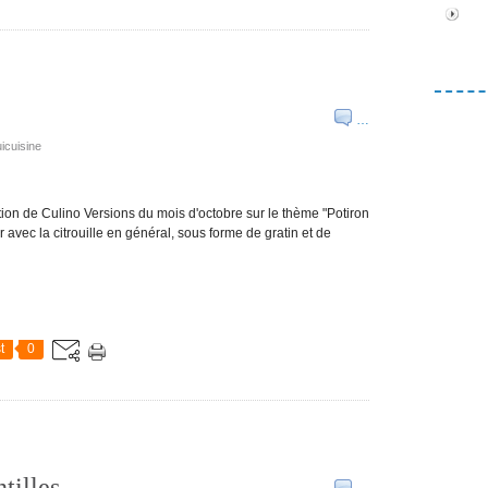
…
icuisine
tion de Culino Versions du mois d'octobre sur le thème "Potiron
r avec la citrouille en général, sous forme de gratin et de
t
0
tilles