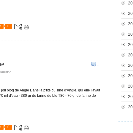
20
20
20
t
0
20
20
20
ne
…
20
icuisine
20
20
oli blog de Angie Dans la p'tite cuisine d'Angie, qui elle l'avait
0 ml d'eau - 380 gr de farine de blé T80 - 70 gr de farine de
20
20
t
0