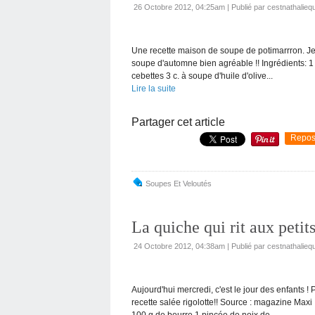
26 Octobre 2012, 04:25am
|
Publié par cestnathaliequ
Une recette maison de soupe de potimarrron. Je f
soupe d'automne bien agréable !! Ingrédients: 1 
cebettes 3 c. à soupe d'huile d'olive...
Lire la suite
Partager cet article
Repos
Soupes Et Veloutés
La quiche qui rit aux petits
24 Octobre 2012, 04:38am
|
Publié par cestnathaliequ
Aujourd'hui mercredi, c'est le jour des enfants 
recette salée rigolotte!! Source : magazine Maxi
100 g de beurre 1 pincée de noix de...