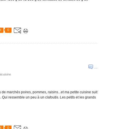
t
0
…
icuisine
s de marchés poires, pommes, raisins...et ma petite cuisine suit
s. Qui ressemble un peu à un clafoutis. Les petits et les grands
t
0