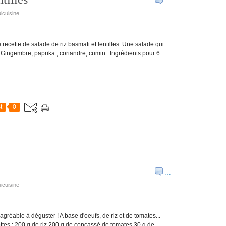
…
icuisine
e recette de salade de riz basmati et lentilles. Une salade qui
 Gingembre, paprika , coriandre, cumin . Ingrédients pour 6
t
0
…
icuisine
agréable à déguster ! A base d'oeufs, de riz et de tomates...
ttes : 200 g de riz 200 g de concassé de tomates 30 g de