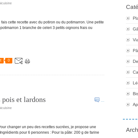
icuisine
Caté
Pl
ais cette recette avec du potiron ou du potimarron. Une petite
potimarron 1 branche de celeri 3 petits oignons frais ou
Gâ
Vi
Pâ
t
0
De
Ca
Lé
Bi
 pois et lardons
…
Apé
icuisine
! Pour changer un peu des recettes sucrées, je propose une
Arch
 Ingrédients pour 6 personnes : Pour la pâte: 200 g de farine