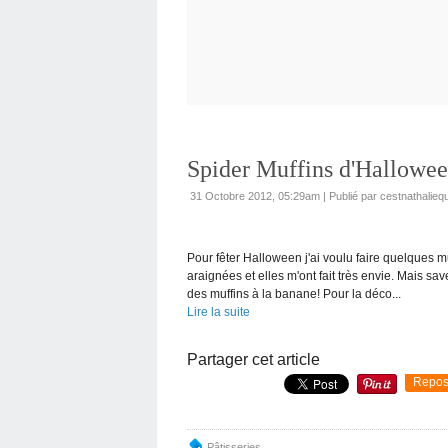
Spider Muffins d'Hallowe
31 Octobre 2012, 05:29am
|
Publié par cestnathaliequ
Pour fêter Halloween j'ai voulu faire quelques m
araignées et elles m'ont fait très envie. Mais s
des muffins à la banane! Pour la déco...
Lire la suite
Partager cet article
Repos
Pâtisseries