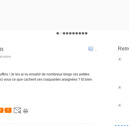
en
Retr
…
icuisine
uffins ! Je les ai vu envahir de nombreux blogs ces petites
avez vous ce que cachent ces craquantes araignées ? Et bien
t
0