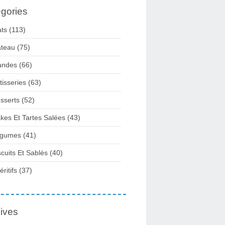
gories
ats
(113)
teau
(75)
andes
(66)
tisseries
(63)
sserts
(52)
kes Et Tartes Salées
(43)
gumes
(41)
scuits Et Sablés
(40)
ritifs
(37)
ives