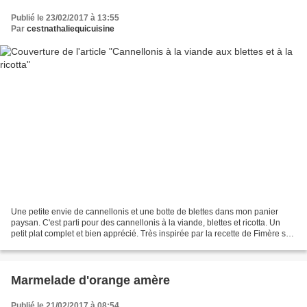
Publié le 23/02/2017 à 13:55
Par
cestnathaliequicuisine
Une petite envie de cannellonis et une botte de blettes dans mon panier
paysan. C'est parti pour des cannellonis à la viande, blettes et ricotta. Un
petit plat complet et bien apprécié. Très inspirée par la recette de Fimère sur
son blog Aux Délices des...
Marmelade d'orange amère
Publié le 21/02/2017 à 08:54