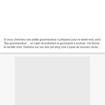
Si vous cherchez une petite gourmandise à préparer pour le week-end, voici
"the gourmandise"... un cake réconfortant et gourmand à souhait. J'ai trouvé
la recette chez Yasmina sur son très joli blog Une Liyaas de bonnes choses.
Il s'agit d'une recette...