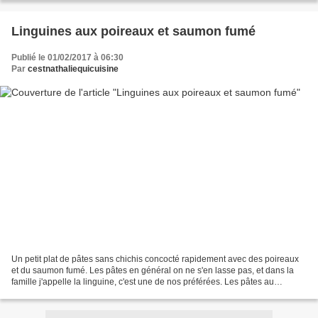
Linguines aux poireaux et saumon fumé
Publié le 01/02/2017 à 06:30
Par
cestnathaliequicuisine
Un petit plat de pâtes sans chichis concocté rapidement avec des poireaux
et du saumon fumé. Les pâtes en général on ne s'en lasse pas, et dans la
famille j'appelle la linguine, c'est une de nos préférées. Les pâtes au
saumon j'en prépare assez peu, on...