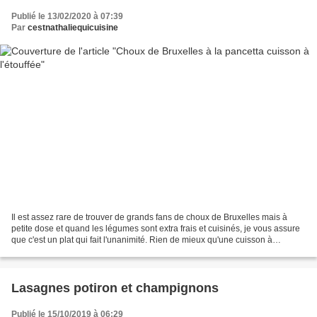
Publié le 13/02/2020 à 07:39
Par
cestnathaliequicuisine
Il est assez rare de trouver de grands fans de choux de Bruxelles mais à
petite dose et quand les légumes sont extra frais et cuisinés, je vous assure
que c'est un plat qui fait l'unanimité. Rien de mieux qu'une cuisson à
l'étouffée à basse température...
Lasagnes potiron et champignons
Publié le 15/10/2019 à 06:29