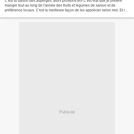
C'est la saison des asperges, alors profitons-en! C'est vrai que je préfère
manger tout au long de l'année des fruits et légumes de saison et de
préférence locaux. C'est la meilleure façon de les apprécier selon moi. Et les
asperges je les prépare de...
Publicité