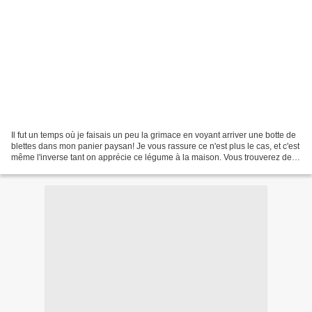
Il fut un temps où je faisais un peu la grimace en voyant arriver une botte de
blettes dans mon panier paysan! Je vous rassure ce n'est plus le cas, et c'est
même l'inverse tant on apprécie ce légume à la maison. Vous trouverez deux
délicieuses recettes...