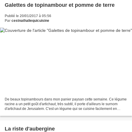
Galettes de topinambour et pomme de terre
Publié le 20/01/2017 à 05:56
Par
cestnathaliequicuisine
De beaux topinambours dans mon panier paysan cette semaine. Ce légume
racine a un petit goût d'artichaut, très subtil, il porte d'ailleurs le surnom
d'artichaut de Jerusalem. C'est un légume qui se cuisine facilement en
poêlé, en cocotte, à la vapeur....
La riste d'aubergine