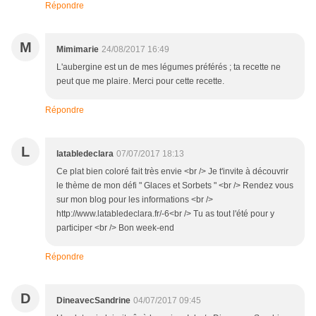
Répondre
M
Mimimarie
24/08/2017 16:49
L'aubergine est un de mes légumes préférés ; ta recette ne
peut que me plaire. Merci pour cette recette.
Répondre
L
latabledeclara
07/07/2017 18:13
Ce plat bien coloré fait très envie <br /> Je t'invite à découvrir
le thème de mon défi " Glaces et Sorbets " <br /> Rendez vous
sur mon blog pour les informations <br />
http://www.latabledeclara.fr/-6<br /> Tu as tout l'été pour y
participer <br /> Bon week-end
Répondre
D
DineavecSandrine
04/07/2017 09:45