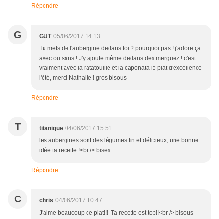
Répondre
G
GUT
05/06/2017 14:13
Tu mets de l'aubergine dedans toi ? pourquoi pas ! j'adore ça
avec ou sans ! J'y ajoute même dedans des merguez ! c'est
vraiment avec la ratatouille et la caponata le plat d'excellence
l'été, merci Nathalie ! gros bisous
Répondre
T
titanique
04/06/2017 15:51
les aubergines sont des légumes fin et délicieux, une bonne
idée ta recette !<br /> bises
Répondre
C
chris
04/06/2017 10:47
J'aime beaucoup ce plat!!!! Ta recette est top!!<br /> bisous