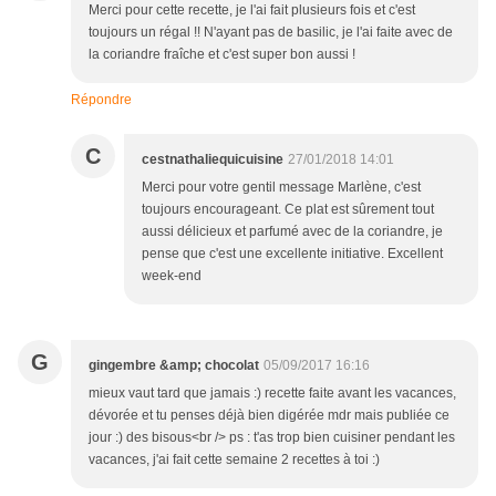
Merci pour cette recette, je l'ai fait plusieurs fois et c'est
toujours un régal !! N'ayant pas de basilic, je l'ai faite avec de
la coriandre fraîche et c'est super bon aussi !
Répondre
C
cestnathaliequicuisine
27/01/2018 14:01
Merci pour votre gentil message Marlène, c'est
toujours encourageant. Ce plat est sûrement tout
aussi délicieux et parfumé avec de la coriandre, je
pense que c'est une excellente initiative. Excellent
week-end
G
gingembre &amp; chocolat
05/09/2017 16:16
mieux vaut tard que jamais :) recette faite avant les vacances,
dévorée et tu penses déjà bien digérée mdr mais publiée ce
jour :) des bisous<br /> ps : t'as trop bien cuisiner pendant les
vacances, j'ai fait cette semaine 2 recettes à toi :)