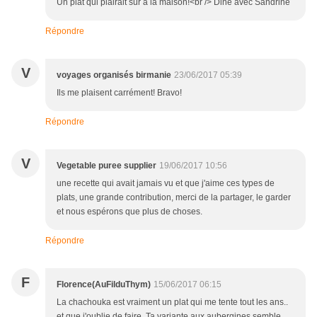
Un plat qui plairait sûr à la maison!<br /> Dine avec Sandrine
Répondre
V
voyages organisés birmanie
23/06/2017 05:39
Ils me plaisent carrément! Bravo!
Répondre
V
Vegetable puree supplier
19/06/2017 10:56
une recette qui avait jamais vu et que j'aime ces types de
plats, une grande contribution, merci de la partager, le garder
et nous espérons que plus de choses.
Répondre
F
Florence(AuFilduThym)
15/06/2017 06:15
La chachouka est vraiment un plat qui me tente tout les ans..
et que j'oublie de faire. Ta variante aux aubergines semble